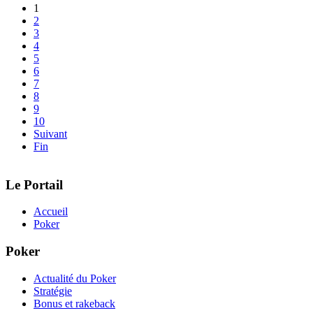
1
2
3
4
5
6
7
8
9
10
Suivant
Fin
Le Portail
Accueil
Poker
Poker
Actualité du Poker
Stratégie
Bonus et rakeback