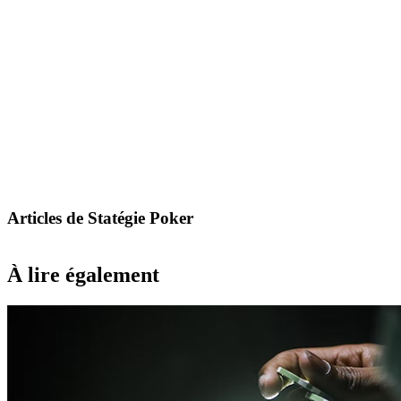
Articles de Statégie Poker
À lire également