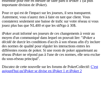
ensemble pour être en mesure de faire parti d iPoker 1 (la plus
importante division de iPoker).
Pour ce qui est de l'impact sur les joueurs, il sera transparent.
Autrement, vous n'aurez rien à faire en tant que client. Vous
constaterez seulement une baisse de trafic sur votre réseau si vous
jouez plus bas que NL400 et que les sitNgo à 30$.
iPoker avait informé ses joueurs de ces changements à venir au
moyen d'un communiqué dans lequel on pouvait lire: "iPoker a
décidé de durcir les conditions d'accès à son réseau afin d'y inclure
des normes de qualité pour réguler les interactions entres les
différentes rooms de poker. Si une room de poker appartenant au
réseau iPoker ne répond pas à l'une de ces normes, elle sera exclue
du sous-réseau principal".
Discutez de cette nouvelle sur les forums de PokerCollectif:
C'est
aujourd'hui qu'iPoker se divise en iPoker 1 et iPoker 2