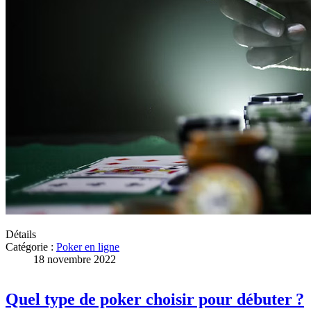
Détails
Catégorie :
Poker en ligne
18 novembre 2022
Quel type de poker choisir pour débuter ?