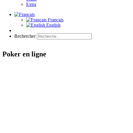
Extra
Français
English
Rechercher
Poker en ligne