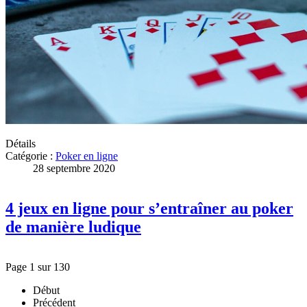
Détails
Catégorie :
Poker en ligne
28 septembre 2020
4 jeux en ligne pour s’entraîner au poker
de manière ludique
Page 1 sur 130
Début
Précédent