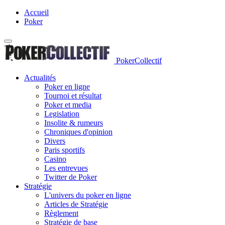
Accueil
Poker
PokerCollectif
Actualités
Poker en ligne
Tournoi et résultat
Poker et media
Legislation
Insolite & rumeurs
Chroniques d'opinion
Divers
Paris sportifs
Casino
Les entrevues
Twitter de Poker
Stratégie
L'univers du poker en ligne
Articles de Stratégie
Règlement
Stratégie de base