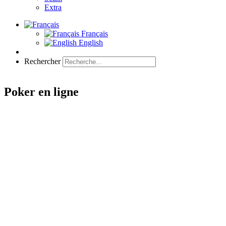
Extra
Français
English
Rechercher
Poker en ligne