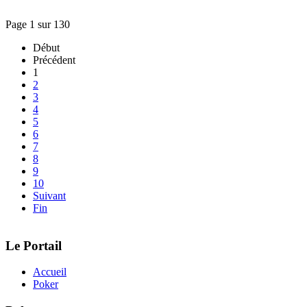
Page 1 sur 130
Début
Précédent
1
2
3
4
5
6
7
8
9
10
Suivant
Fin
Le Portail
Accueil
Poker