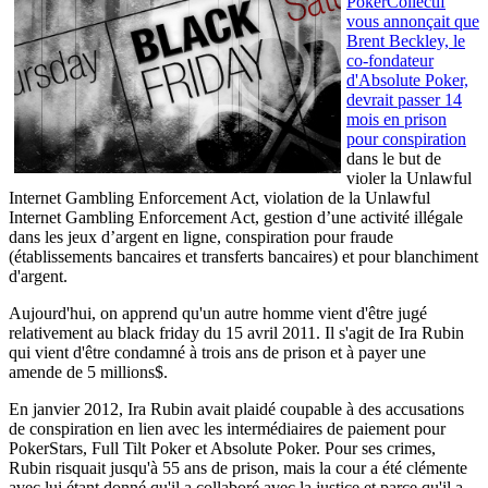
PokerCollectif
vous annonçait que
Brent Beckley, le
co-fondateur
d'Absolute Poker,
devrait passer 14
mois en prison
pour conspiration
dans le but de
violer la Unlawful
Internet Gambling Enforcement Act, violation de la Unlawful
Internet Gambling Enforcement Act, gestion d’une activité illégale
dans les jeux d’argent en ligne, conspiration pour fraude
(établissements bancaires et transferts bancaires) et pour blanchiment
d'argent.
Aujourd'hui, on apprend qu'un autre homme vient d'être jugé
relativement au black friday du 15 avril 2011. Il s'agit de Ira Rubin
qui vient d'être condamné à trois ans de prison et à payer une
amende de 5 millions$.
En janvier 2012, Ira Rubin avait plaidé coupable à des accusations
de conspiration en lien avec les intermédiaires de paiement pour
PokerStars, Full Tilt Poker et Absolute Poker. Pour ses crimes,
Rubin risquait jusqu'à 55 ans de prison, mais la cour a été clémente
avec lui étant donné qu'il a collaboré avec la justice et parce qu'il a