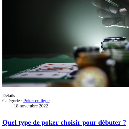
Détails
Catégorie :
Poker en ligne
18 novembre 2022
Quel type de poker choisir pour débuter ?