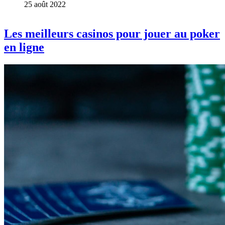
25 août 2022
Les meilleurs casinos pour jouer au poker
en ligne