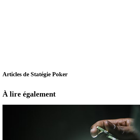
Articles de Statégie Poker
À lire également