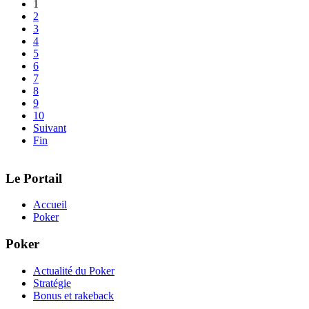
1
2
3
4
5
6
7
8
9
10
Suivant
Fin
Le Portail
Accueil
Poker
Poker
Actualité du Poker
Stratégie
Bonus et rakeback