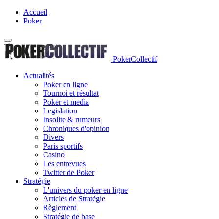
Accueil
Poker
PokerCollectif
Actualités
Poker en ligne
Tournoi et résultat
Poker et media
Legislation
Insolite & rumeurs
Chroniques d'opinion
Divers
Paris sportifs
Casino
Les entrevues
Twitter de Poker
Stratégie
L'univers du poker en ligne
Articles de Stratégie
Règlement
Stratégie de base