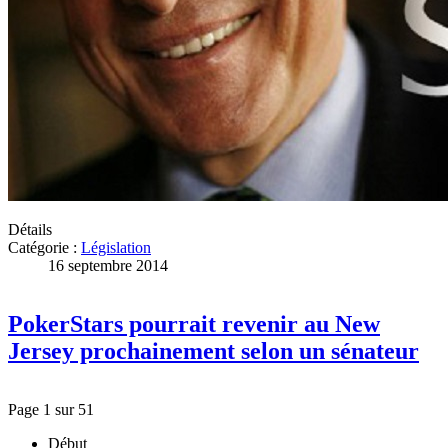
Détails
Catégorie :
Législation
16 septembre 2014
PokerStars pourrait revenir au New
Jersey prochainement selon un sénateur
Page 1 sur 51
Début