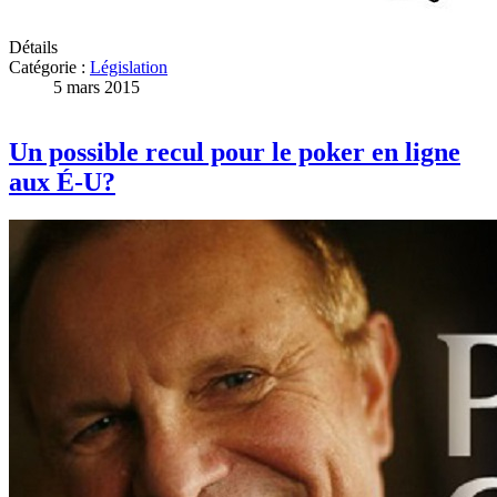
Détails
Catégorie :
Législation
5 mars 2015
Un possible recul pour le poker en ligne
aux É-U?