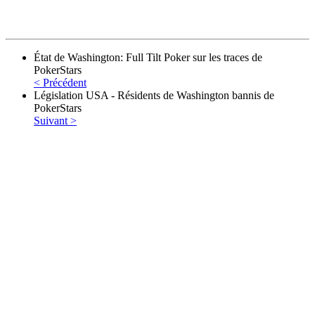
État de Washington: Full Tilt Poker sur les traces de
PokerStars
< Précédent
Législation USA - Résidents de Washington bannis de
PokerStars
Suivant >