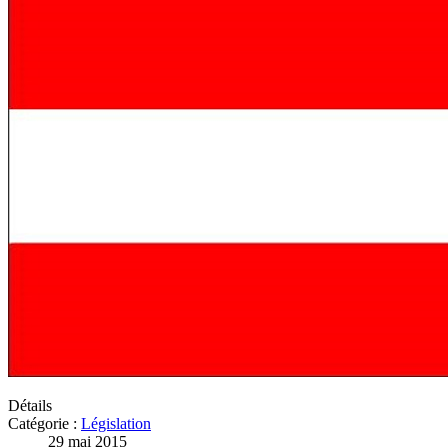
Détails
Catégorie :
Législation
29 mai 2015