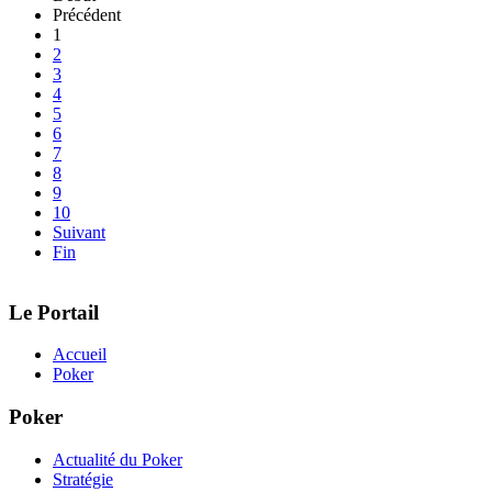
Précédent
1
2
3
4
5
6
7
8
9
10
Suivant
Fin
Le Portail
Accueil
Poker
Poker
Actualité du Poker
Stratégie