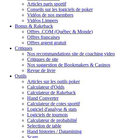
Articles paris sportif
Conseils sur les logiciels de poker
Vidéos de nos membres
Vidéos Limpers
Bonus & Rakeback
Offres .COM (Québec & Monde)
Offres françaises
Offres argent gratuit
Critiques
Nos recommandations site de coaching video
Critiques de site
Nos suggestion de Bookmakers & Casinos
Revue de livre
Outils
Articles sur les outils poker
Calculateur d'Odds
Calculateur de Rakeback
Hand Converter
Calculateur de cotes sportif
Logiciel d'analyse & stats
Logiciels de tournois
Calculateur de probabilité
Selection de table
Hand histories / Datamining
Scam