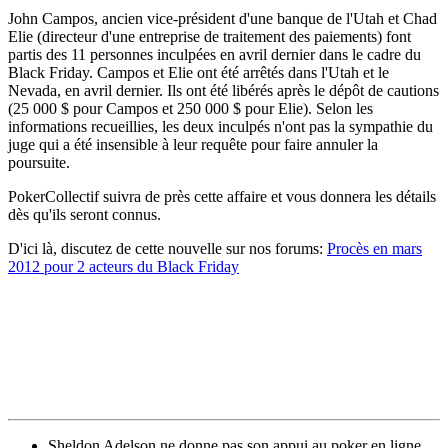
John Campos, ancien vice-président d'une banque de l'Utah et Chad
Elie (directeur d'une entreprise de traitement des paiements) font
partis des 11 personnes inculpées en avril dernier dans le cadre du
Black Friday. Campos et Elie ont été arrêtés dans l'Utah et le
Nevada, en avril dernier. Ils ont été libérés après le dépôt de cautions
(25 000 $ pour Campos et 250 000 $ pour Elie). Selon les
informations recueillies, les deux inculpés n'ont pas la sympathie du
juge qui a été insensible à leur requête pour faire annuler la
poursuite.
PokerCollectif suivra de près cette affaire et vous donnera les détails
dès qu'ils seront connus.
D'ici là, discutez de cette nouvelle sur nos forums:
Procès en mars
2012 pour 2 acteurs du Black Friday
Sheldon Adelson ne donne pas son appui au poker en ligne