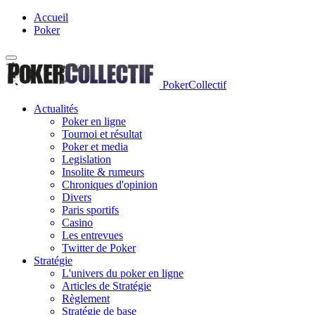
Accueil
Poker
PokerCollectif
Actualités
Poker en ligne
Tournoi et résultat
Poker et media
Legislation
Insolite & rumeurs
Chroniques d'opinion
Divers
Paris sportifs
Casino
Les entrevues
Twitter de Poker
Stratégie
L'univers du poker en ligne
Articles de Stratégie
Règlement
Stratégie de base