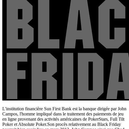
L'institution financière Sun First Bank est la banque dirigée par John
Campos, l'homme impliqué dans le traitement des paiements de jeu
en ligne provenant des activités américaines de PokerStars, Full Tilt
Poker et Absolute Poker.Son procès relativement au Black Friday