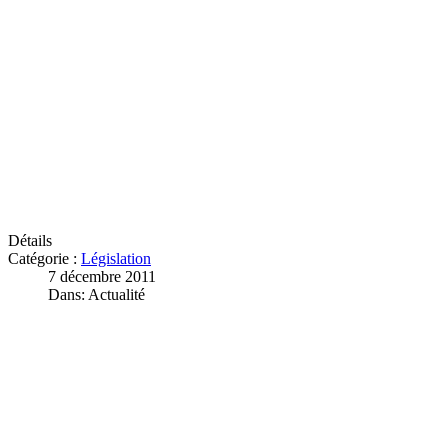
Détails
Catégorie :
Législation
7 décembre 2011
Dans: Actualité