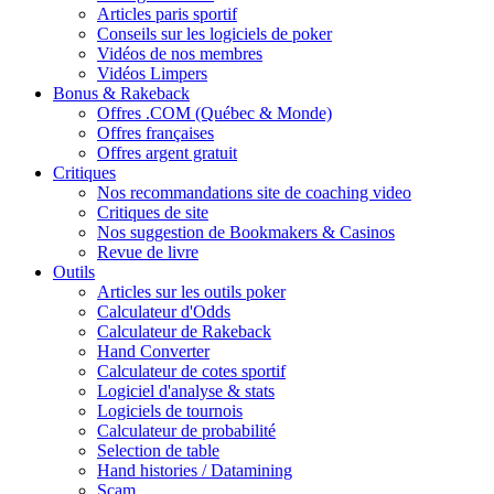
Articles paris sportif
Conseils sur les logiciels de poker
Vidéos de nos membres
Vidéos Limpers
Bonus & Rakeback
Offres .COM (Québec & Monde)
Offres françaises
Offres argent gratuit
Critiques
Nos recommandations site de coaching video
Critiques de site
Nos suggestion de Bookmakers & Casinos
Revue de livre
Outils
Articles sur les outils poker
Calculateur d'Odds
Calculateur de Rakeback
Hand Converter
Calculateur de cotes sportif
Logiciel d'analyse & stats
Logiciels de tournois
Calculateur de probabilité
Selection de table
Hand histories / Datamining
Scam