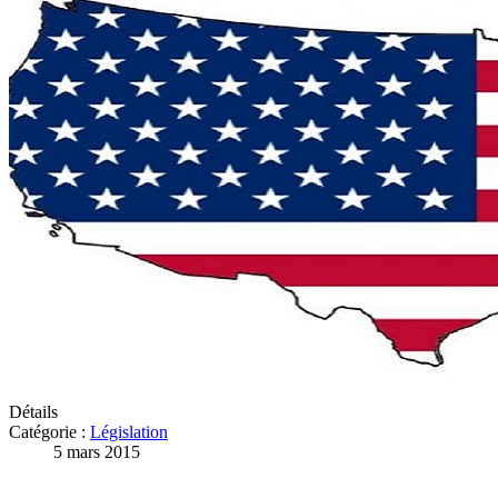
Détails
Catégorie :
Législation
5 mars 2015