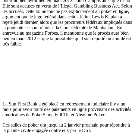
pourrait bien avoir lieu en mars 2012. John Campos ainsi que Chad
Elie sont accusés en vertu de l’Illegal Gambling Business Act. Selon
les accusés, cette loi ne touche pas explicitement au poker en ligne,
argument que le juge fédéral dans cette affaire, Lewis Kaplan a
rejeté jeudi dernier, alors que les procureurs fédéraux impliqués dans
la poursuite se sont réunis à la Cour fédérale de Manhattan . En
entrevue au magazine Forbes, il mentionne que le procès aura bien
lieu en mars 2012 et que la possibilité qu'il soit reporté ou annulé est
très faible.
La Sun First Bank a été placé en redressement judiciaire il y a un
mois pour avoir traité des paiements en ligne provenant des activités
américaines de PokerStars, Full Tilt et Absolute Poker.
Ces salles de poker ont jusqu'au 2 janvier prochain pour répondre à
la plainte civile engagée contre eux par le DoJ.