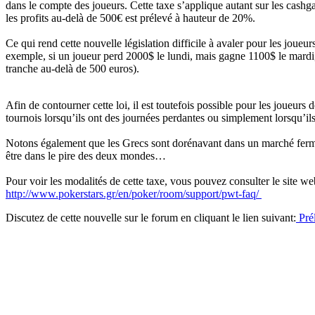
dans le compte des joueurs. Cette taxe s’applique autant sur les cashg
les profits au-delà de 500€ est prélevé à hauteur de 20%.
Ce qui rend cette nouvelle législation difficile à avaler pour les joueur
exemple, si un joueur perd 2000$ le lundi, mais gagne 1100$ le mardi,
tranche au-delà de 500 euros).
Afin de contourner cette loi, il est toutefois possible pour les joueurs
tournois lorsqu’ils ont des journées perdantes ou simplement lorsqu’ils
Notons également que les Grecs sont dorénavant dans un marché fermé:
être dans le pire des deux mondes…
Pour voir les modalités de cette taxe, vous pouvez consulter le site we
http://www.pokerstars.gr/en/poker/room/support/pwt-faq/
Discutez de cette nouvelle sur le forum en cliquant le lien suivant:
Prél