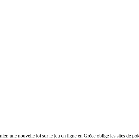
er, une nouvelle loi sur le jeu en ligne en Grèce oblige les sites de pok