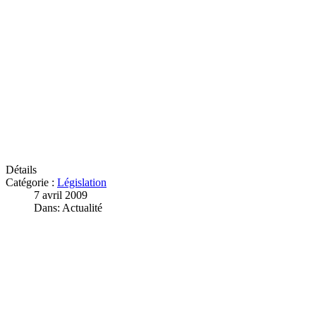
Détails
Catégorie :
Législation
7 avril 2009
Dans: Actualité