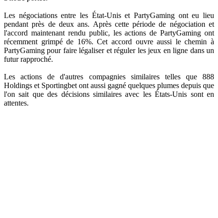
Les négociations entre les État-Unis et PartyGaming ont eu lieu
pendant près de deux ans. Après cette période de négociation et
l'accord maintenant rendu public, les actions de PartyGaming ont
récemment grimpé de 16%. Cet accord ouvre aussi le chemin à
PartyGaming pour faire légaliser et réguler les jeux en ligne dans un
futur rapproché.
Les actions de d'autres compagnies similaires telles que 888
Holdings et Sportingbet ont aussi gagné quelques plumes depuis que
l'on sait que des décisions similaires avec les États-Unis sont en
attentes.