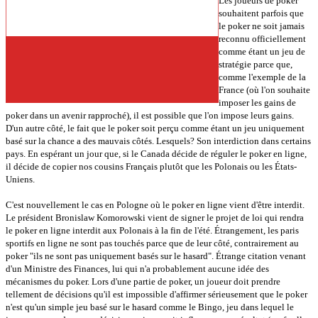
Les joueurs de poker
souhaitent parfois que
le poker ne soit jamais
reconnu officiellement
comme étant un jeu de
stratégie parce que,
comme l'exemple de la
France (où l'on souhaite
imposer les gains de
poker dans un avenir rapproché), il est possible que l'on impose leurs gains.
D'un autre côté, le fait que le poker soit perçu comme étant un jeu uniquement
basé sur la chance a des mauvais côtés. Lesquels? Son interdiction dans certains
pays. En espérant un jour que, si le Canada décide de réguler le poker en ligne,
il décide de copier nos cousins Français plutôt que les Polonais ou les États-
Uniens.
C'est nouvellement le cas en Pologne où le poker en ligne vient d'être interdit.
Le président Bronislaw Komorowski vient de signer le projet de loi qui rendra
le poker en ligne interdit aux Polonais à la fin de l'été. Étrangement, les paris
sportifs en ligne ne sont pas touchés parce que de leur côté, contrairement au
poker "ils ne sont pas uniquement basés sur le hasard". Étrange citation venant
d'un Ministre des Finances, lui qui n'a probablement aucune idée des
mécanismes du poker. Lors d'une partie de poker, un joueur doit prendre
tellement de décisions qu'il est impossible d'affirmer sérieusement que le poker
n'est qu'un simple jeu basé sur le hasard comme le Bingo, jeu dans lequel le