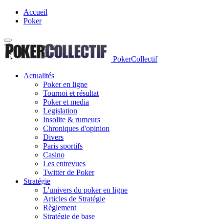
Accueil
Poker
PokerCollectif
Actualités
Poker en ligne
Tournoi et résultat
Poker et media
Legislation
Insolite & rumeurs
Chroniques d'opinion
Divers
Paris sportifs
Casino
Les entrevues
Twitter de Poker
Stratégie
L'univers du poker en ligne
Articles de Stratégie
Règlement
Stratégie de base