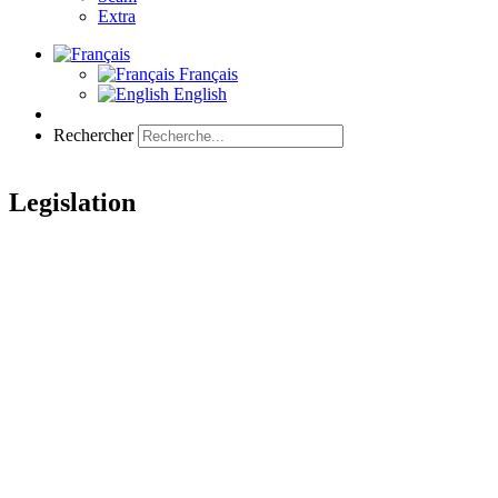
Extra
Français
English
Rechercher
Legislation