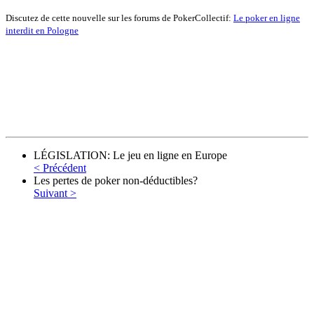
Discutez de cette nouvelle sur les forums de PokerCollectif:
Le poker en ligne
interdit en Pologne
LÉGISLATION: Le jeu en ligne en Europe
< Précédent
Les pertes de poker non-déductibles?
Suivant >