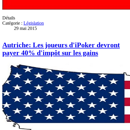
Détails
Catégorie :
Législation
29 mai 2015
Autriche: Les joueurs d'iPoker devront
payer 40% d'impôt sur les gains