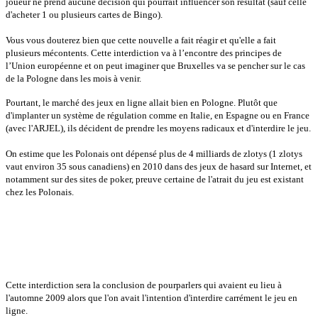
joueur ne prend aucune décision qui pourrait influencer son résultat (sauf celle
d'acheter 1 ou plusieurs cartes de Bingo).
Vous vous douterez bien que cette nouvelle a fait réagir et qu'elle a fait
plusieurs mécontents. Cette interdiction va à l’encontre des principes de
l’Union européenne et on peut imaginer que Bruxelles va se pencher sur le cas
de la Pologne dans les mois à venir.
Pourtant, le marché des jeux en ligne allait bien en Pologne. Plutôt que
d'implanter un système de régulation comme en Italie, en Espagne ou en France
(avec l'ARJEL), ils décident de prendre les moyens radicaux et d'interdire le jeu.
On estime que les Polonais ont dépensé plus de 4 milliards de zlotys (1 zlotys
vaut environ 35 sous canadiens) en 2010 dans des jeux de hasard sur Internet, et
notamment sur des sites de poker, preuve certaine de l'atrait du jeu est existant
chez les Polonais.
Cette interdiction sera la conclusion de pourparlers qui avaient eu lieu à
l'automne 2009 alors que l'on avait l'intention d'interdire carrément le jeu en
ligne.