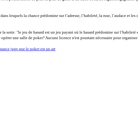
x dans lesquels la chance prédomine sur l’adresse, l’habileté, la ruse, l’audace et 
 la sorte: "le jeu de hasard est un jeu payant où le hasard prédomine sur l’habileté 
r opérer une salle de poker? Aucune licence n'est pourtant nécessaire pour organiser
ance juge que le poker est un art