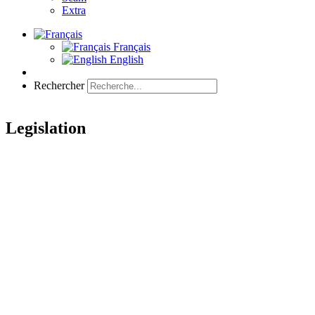
Extra
Français
English
Rechercher
Legislation