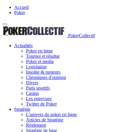
Accueil
Poker
PokerCollectif
Actualités
Poker en ligne
Tournoi et résultat
Poker et media
Legislation
Insolite & rumeurs
Chroniques d'opinion
Divers
Paris sportifs
Casino
Les entrevues
Twitter de Poker
Stratégie
L'univers du poker en ligne
Articles de Stratégie
Règlement
Stratégie de base