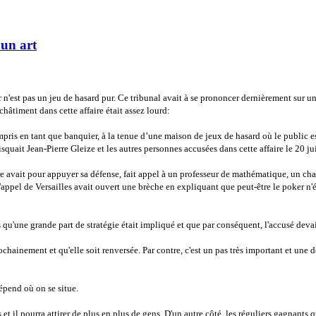
 un art
n'est pas un jeu de hasard pur. Ce tribunal avait à se prononcer dernièrement sur un
châtiment dans cette affaire était assez lourd:
compris en tant que banquier, à la tenue d’une maison de jeux de hasard où le public 
quait Jean-Pierre Gleize et les autres personnes accusées dans cette affaire le 20 juill
re avait pour appuyer sa défense, fait appel à un professeur de mathématique, un ch
appel de Versailles avait ouvert une brèche en expliquant que peut-être le poker n'é
u'une grande part de stratégie était impliqué et que par conséquent, l'accusé devait
rochainement et qu'elle soit renversée. Par contre, c'est un pas très important et une
épend où on se situe.
et il pourra attirer de plus en plus de gens. D'un autre côté, les réguliers gagnant