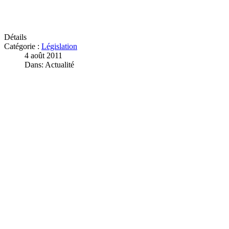
Détails
Catégorie :
Législation
4 août 2011
Dans: Actualité