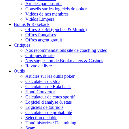
Articles paris sportif
Conseils sur les logiciels de poker
Vidéos de nos membres
Vidéos Limpers
Bonus & Rakeback
Offres .COM (Québec & Monde)
Offres françaises
Offres argent gratuit
Critiques
Nos recommandations site de coaching video
Critiques de site
Nos suggestion de Bookmakers & Casinos
Revue de livre
Outils
Articles sur les outils poker
Calculateur d'Odds
Calculateur de Rakeback
Hand Converter
Calculateur de cotes sportif
Logiciel d'analyse & stats
Logiciels de tournois
Calculateur de probabilité
Selection de table
Hand histories / Datamining
Scam