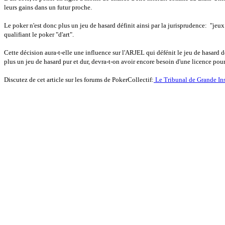
leurs gains dans un futur proche.
Le poker n'est donc plus un jeu de hasard définit ainsi par la jurisprudence: "jeu
qualifiant le poker "d'art".
Cette décision aura-t-elle une influence sur l'ARJEL qui défénit le jeu de hasard de
plus un jeu de hasard pur et dur, devra-t-on avoir encore besoin d'une licence pou
Discutez de cet article sur les forums de PokerCollectif:
Le Tribunal de Grande Inst