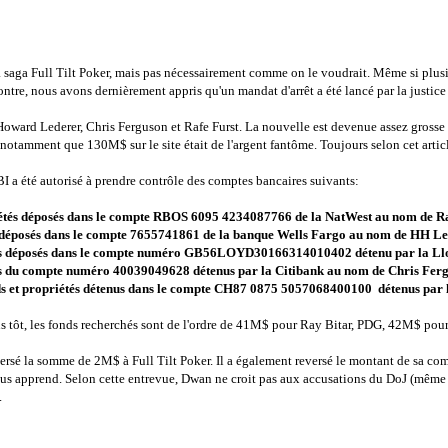
 saga Full Tilt Poker, mais pas nécessairement comme on le voudrait. Même si plusi
ntre, nous avons dernièrement appris qu'un mandat d'arrêt a été lancé par la justice
oward Lederer, Chris Ferguson et Rafe Furst. La nouvelle est devenue assez grosse
 notamment que 130M$ sur le site était de l'argent fantôme. Toujours selon cet ar
FBI a été autorisé à prendre contrôle des comptes bancaires suivants:
iétés déposés dans le compte RBOS 6095 4234087766 de la NatWest au nom de R
és déposés dans le compte 7655741861 de la banque Wells Fargo au nom de HH 
tés déposés dans le compte numéro GB56LOYD30166314010402 détenu par la Lloy
tés du compte numéro 40039049628 détenus par la Citibank au nom de Chris Fer
onds et propriétés détenus dans le compte CH87 0875 5057068400100 détenus par 
s tôt, les fonds recherchés sont de l'ordre de 41M$ pour Ray Bitar, PDG, 42M$ po
rsé la somme de 2M$ à Full Tilt Poker. Il a également reversé le montant de sa comm
us apprend. Selon cette entrevue, Dwan ne croit pas aux accusations du DoJ (même s'
.