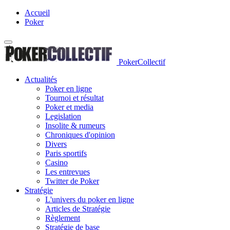
Accueil
Poker
PokerCollectif
Actualités
Poker en ligne
Tournoi et résultat
Poker et media
Legislation
Insolite & rumeurs
Chroniques d'opinion
Divers
Paris sportifs
Casino
Les entrevues
Twitter de Poker
Stratégie
L'univers du poker en ligne
Articles de Stratégie
Règlement
Stratégie de base