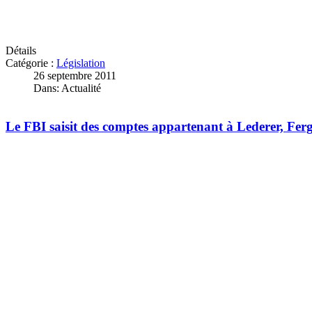
Détails
Catégorie :
Législation
26 septembre 2011
Dans: Actualité
Le FBI saisit des comptes appartenant à Lederer, Fer