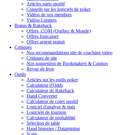
Articles paris sportif
Conseils sur les logiciels de poker
Vidéos de nos membres
Vidéos Limpers
Bonus & Rakeback
Offres .COM (Québec & Monde)
Offres françaises
Offres argent gratuit
Critiques
Nos recommandations site de coaching video
Critiques de site
Nos suggestion de Bookmakers & Casinos
Revue de livre
Outils
Articles sur les outils poker
Calculateur d'Odds
Calculateur de Rakeback
Hand Converter
Calculateur de cotes sportif
Logiciel d'analyse & stats
Logiciels de tournois
Calculateur de probabilité
Selection de table
Hand histories / Datamining
Scam