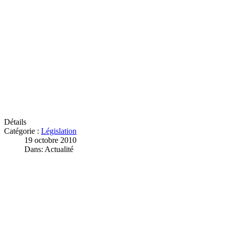
Détails
Catégorie :
Législation
19 octobre 2010
Dans: Actualité