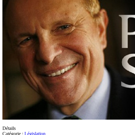
Détails
Catégorie :
Législation