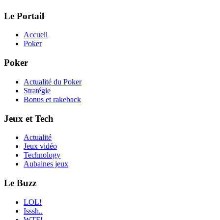
Le Portail
Accueil
Poker
Poker
Actualité du Poker
Stratégie
Bonus et rakeback
Jeux et Tech
Actualité
Jeux vidéo
Technology
Aubaines jeux
Le Buzz
LOL!
Isssh..
WTF!