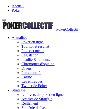
Accueil
Poker
PokerCollectif
Actualités
Poker en ligne
Tournoi et résultat
Poker et media
Legislation
Insolite & rumeurs
Chroniques d'opinion
Divers
Paris sportifs
Casino
Les entrevues
Twitter de Poker
Stratégie
L'univers du poker en ligne
Articles de Stratégie
Règlement
Stratégie de base