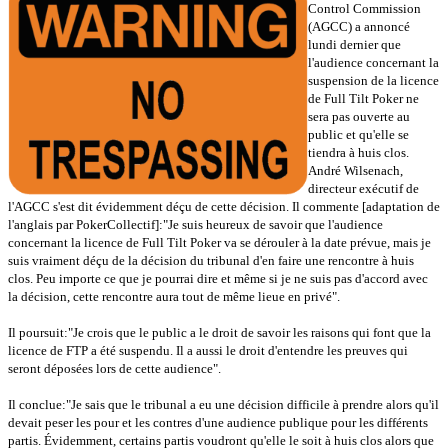
Control Commission
(AGCC) a annoncé
lundi dernier que
l'audience concernant la
suspension de la licence
de Full Tilt Poker ne
sera pas ouverte au
public et qu'elle se
tiendra à huis clos.
André Wilsenach,
directeur exécutif de
l'AGCC s'est dit évidemment déçu de cette décision. Il commente [adaptation de
l'anglais par PokerCollectif]:"Je suis heureux de savoir que l'audience
concernant la licence de Full Tilt Poker va se dérouler à la date prévue, mais je
suis vraiment déçu de la décision du tribunal d'en faire une rencontre à huis
clos. Peu importe ce que je pourrai dire et même si je ne suis pas d'accord avec
la décision, cette rencontre aura tout de même lieue en privé".
Il poursuit:"Je crois que le public a le droit de savoir les raisons qui font que la
licence de FTP a été suspendu. Il a aussi le droit d'entendre les preuves qui
seront déposées lors de cette audience".
Il conclue:"Je sais que le tribunal a eu une décision difficile à prendre alors qu'il
devait peser les pour et les contres d'une audience publique pour les différents
partis. Évidemment, certains partis voudront qu'elle le soit à huis clos alors que