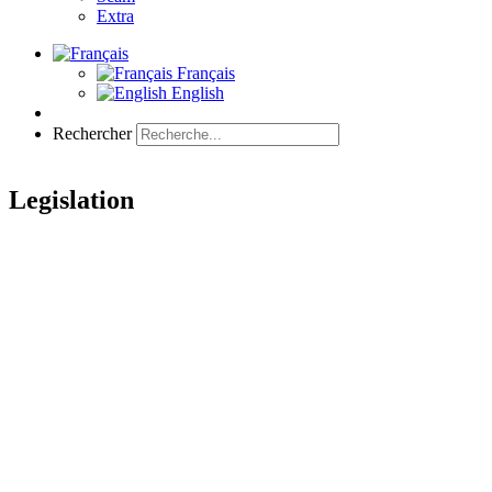
Extra
Français
English
Rechercher
Legislation