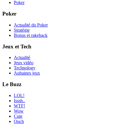
Poker
Poker
Actualité du Poker
Stratégie
Bonus et rakeback
Jeux et Tech
Actualité
Jeux vidéo
Technology
Aubaines jeux
Le Buzz
LOL!
Isssh..
WTF!
Wow
Cute
Ouch