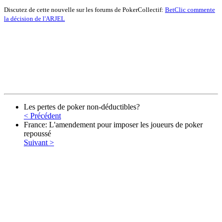
Discutez de cette nouvelle sur les forums de PokerCollectif:
BetClic commente
la décision de l'ARJEL
Les pertes de poker non-déductibles?
< Précédent
France: L'amendement pour imposer les joueurs de poker
repoussé
Suivant >