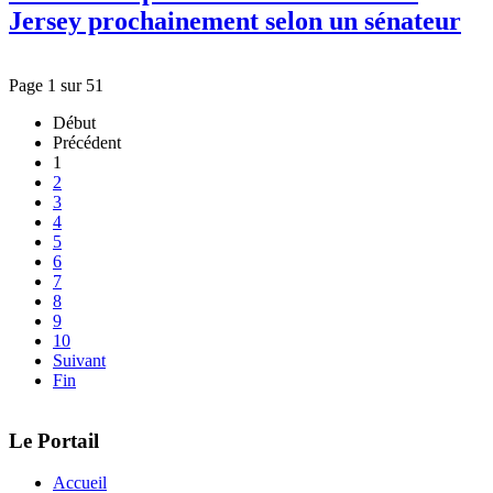
Jersey prochainement selon un sénateur
Page 1 sur 51
Début
Précédent
1
2
3
4
5
6
7
8
9
10
Suivant
Fin
Le Portail
Accueil