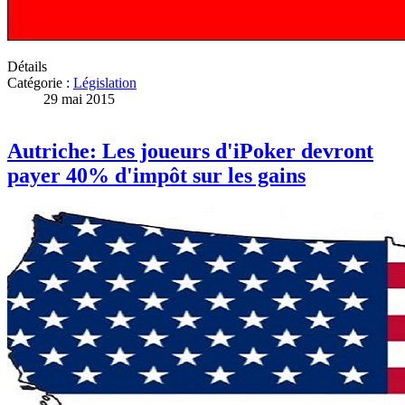
Détails
Catégorie :
Législation
29 mai 2015
Autriche: Les joueurs d'iPoker devront
payer 40% d'impôt sur les gains