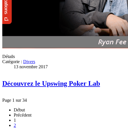
Détails
Catégorie :
Divers
13 novembre 2017
Découvrez le Upswing Poker Lab
Page 1 sur 34
Début
Précédent
1
2