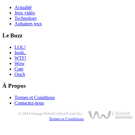
Actualité
Jeux vidéo
Technology
Aubaines jeux
Le Buzz
LOL!
Isssh..
WTF!
Wow
Cute
Ouch
À Propos
Termes et Conditions
Contactez-nous
© 2014 Groupe PokerCollectif.com Inc.
Termes et Conditions