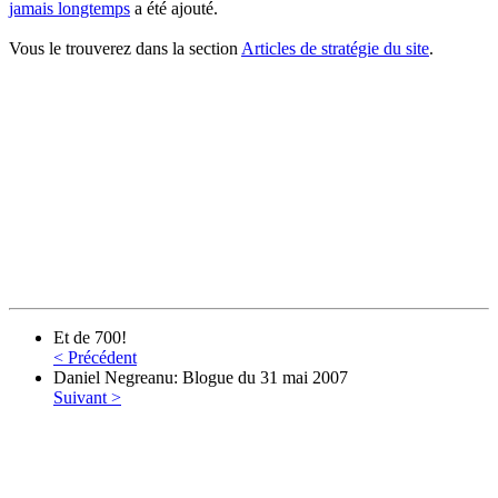
jamais longtemps
a été ajouté.
Vous le trouverez dans la section
Articles de stratégie du site
.
Et de 700!
< Précédent
Daniel Negreanu: Blogue du 31 mai 2007
Suivant >