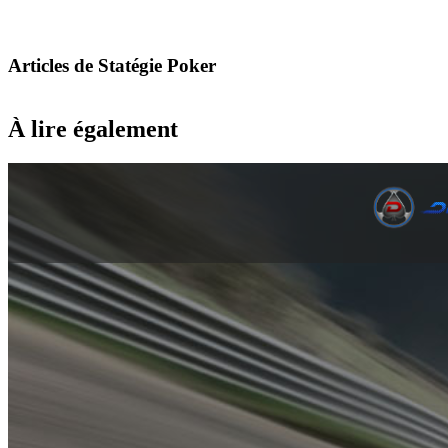
Articles de Statégie Poker
À lire également