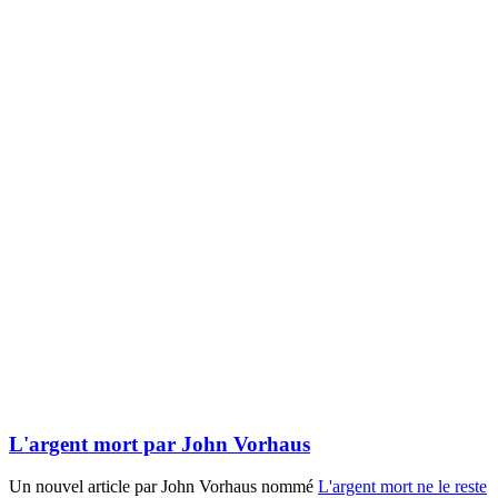
L'argent mort par John Vorhaus
Un nouvel article par John Vorhaus nommé
L'argent mort ne le reste