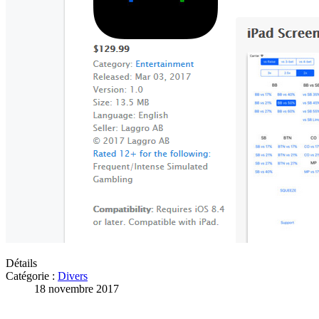
Détails
Catégorie :
Divers
18 novembre 2017