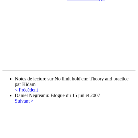
Notes de lecture sur No limit hold'em: Theory and practice
par Kidam
< Précédent
Daniel Negreanu: Blogue du 15 juillet 2007
Suivant >