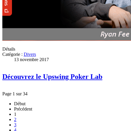
Détails
Catégorie :
Divers
13 novembre 2017
Découvrez le Upswing Poker Lab
Page 1 sur 34
Début
Précédent
1
2
3
4