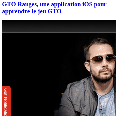
GTO Ranges, une application iOS pour
apprendre le jeu GTO