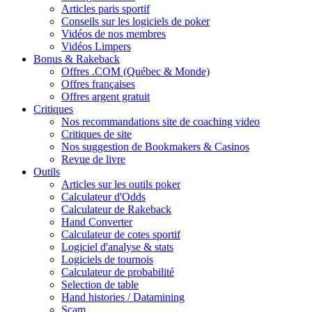
Articles paris sportif
Conseils sur les logiciels de poker
Vidéos de nos membres
Vidéos Limpers
Bonus & Rakeback
Offres .COM (Québec & Monde)
Offres françaises
Offres argent gratuit
Critiques
Nos recommandations site de coaching video
Critiques de site
Nos suggestion de Bookmakers & Casinos
Revue de livre
Outils
Articles sur les outils poker
Calculateur d'Odds
Calculateur de Rakeback
Hand Converter
Calculateur de cotes sportif
Logiciel d'analyse & stats
Logiciels de tournois
Calculateur de probabilité
Selection de table
Hand histories / Datamining
Scam