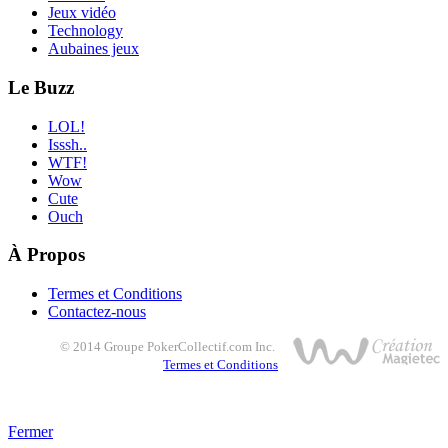
Jeux vidéo
Technology
Aubaines jeux
Le Buzz
LOL!
Isssh..
WTF!
Wow
Cute
Ouch
À Propos
Termes et Conditions
Contactez-nous
© 2014 Groupe PokerCollectif.com Inc.
Termes et Conditions
Fermer