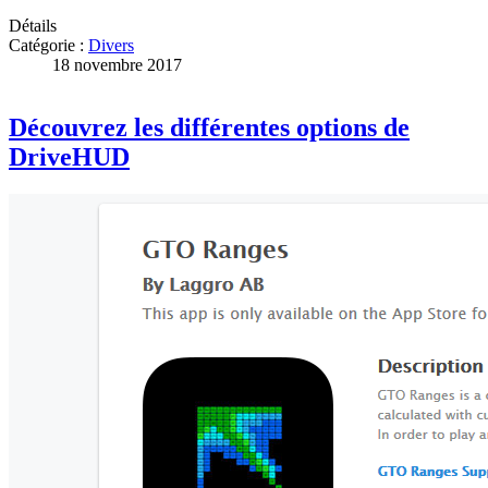
Détails
Catégorie :
Divers
18 novembre 2017
Découvrez les différentes options de
DriveHUD