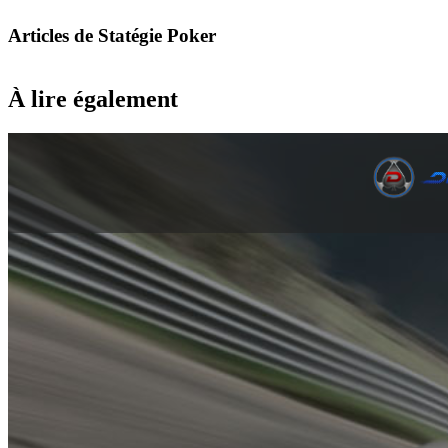
Articles de Statégie Poker
À lire également