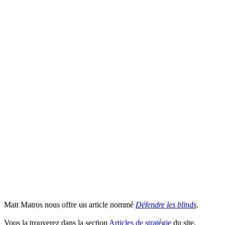
Matt Matros nous offre un article nommé
Défendre les blinds
.
Vous la trouverez dans la section
Articles de stratégie
du site.