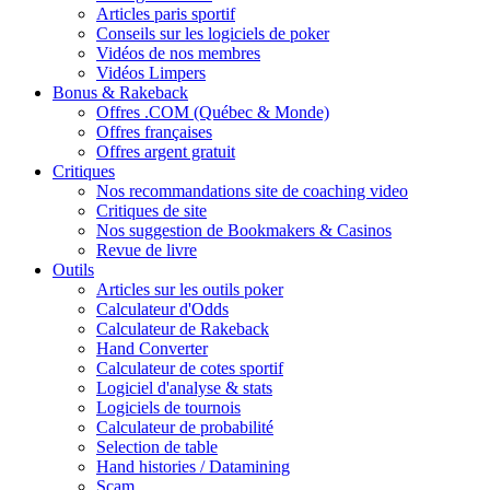
Articles paris sportif
Conseils sur les logiciels de poker
Vidéos de nos membres
Vidéos Limpers
Bonus & Rakeback
Offres .COM (Québec & Monde)
Offres françaises
Offres argent gratuit
Critiques
Nos recommandations site de coaching video
Critiques de site
Nos suggestion de Bookmakers & Casinos
Revue de livre
Outils
Articles sur les outils poker
Calculateur d'Odds
Calculateur de Rakeback
Hand Converter
Calculateur de cotes sportif
Logiciel d'analyse & stats
Logiciels de tournois
Calculateur de probabilité
Selection de table
Hand histories / Datamining
Scam