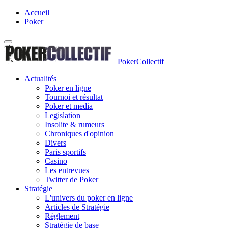
Accueil
Poker
PokerCollectif
Actualités
Poker en ligne
Tournoi et résultat
Poker et media
Legislation
Insolite & rumeurs
Chroniques d'opinion
Divers
Paris sportifs
Casino
Les entrevues
Twitter de Poker
Stratégie
L'univers du poker en ligne
Articles de Stratégie
Règlement
Stratégie de base