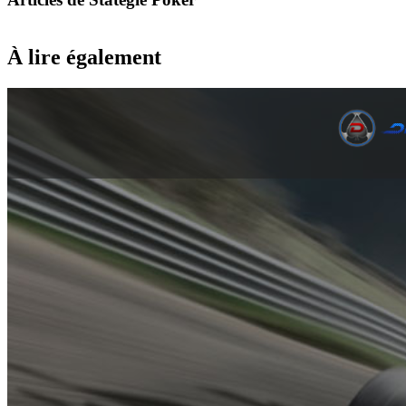
À lire également