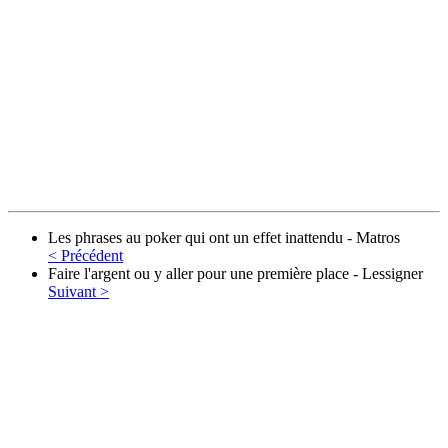
Les phrases au poker qui ont un effet inattendu - Matros
< Précédent
Faire l'argent ou y aller pour une première place - Lessigner
Suivant >