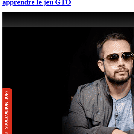
apprendre le jeu GTO