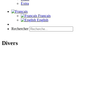
Extra
Français
English
Rechercher
Divers