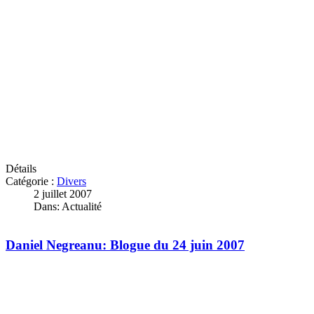
Détails
Catégorie :
Divers
2 juillet 2007
Dans: Actualité
Daniel Negreanu: Blogue du 24 juin 2007