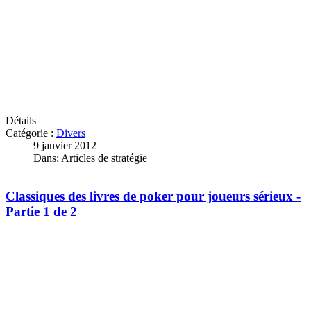
Détails
Catégorie :
Divers
9 janvier 2012
Dans: Articles de stratégie
Classiques des livres de poker pour joueurs sérieux -
Partie 1 de 2