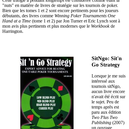
Cette trilogie a pendant longtemps été considérée comme étant la
"nuts" en matière de livres de stratégie sur les tournois de poker.
Bien que les tomes 1 et 2 sont encore pertinents pour les joueurs
débutants, des livres comme
Winning Poker Tournaments One
Hand at a Time
(tome 1 et 2) par Jon Turner et Eric Lynch sont à
mon avis plus pertinents et plus modernes que le
Workbook
de
Harrington.
SitNgo: Sit'n
Go Strategy
Lorsque je me suis
intéressé aux
tournois sitNgo,
aucun livre encore
n'avait été écrit sur
le sujet. Peu de
temps après est
paru aux édition
Two Plus Two
Publishing
(2007)
un ouvrage