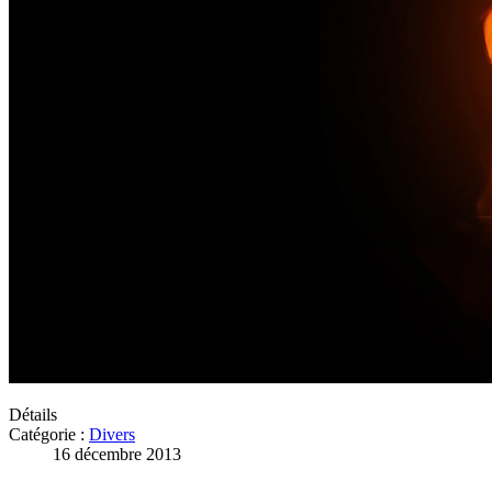
Détails
Catégorie :
Divers
16 décembre 2013