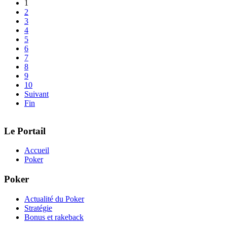
1
2
3
4
5
6
7
8
9
10
Suivant
Fin
Le Portail
Accueil
Poker
Poker
Actualité du Poker
Stratégie
Bonus et rakeback