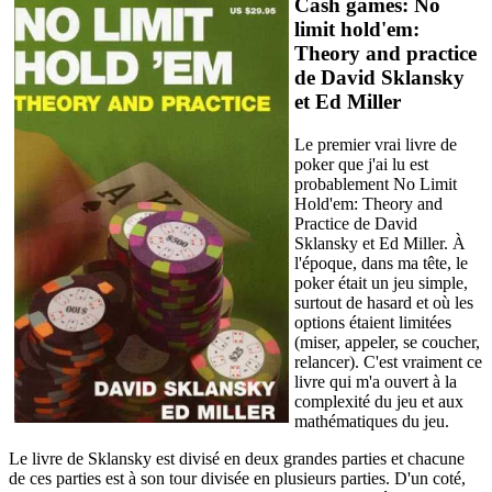
Cash games: No
limit hold'em:
Theory and practice
de David Sklansky
et Ed Miller
Le premier vrai livre de
poker que j'ai lu est
probablement No Limit
Hold'em: Theory and
Practice de David
Sklansky et Ed Miller. À
l'époque, dans ma tête, le
poker était un jeu simple,
surtout de hasard et où les
options étaient limitées
(miser, appeler, se coucher,
relancer). C'est vraiment ce
livre qui m'a ouvert à la
complexité du jeu et aux
mathématiques du jeu.
Le livre de Sklansky est divisé en deux grandes parties et chacune
de ces parties est à son tour divisée en plusieurs parties. D'un coté,