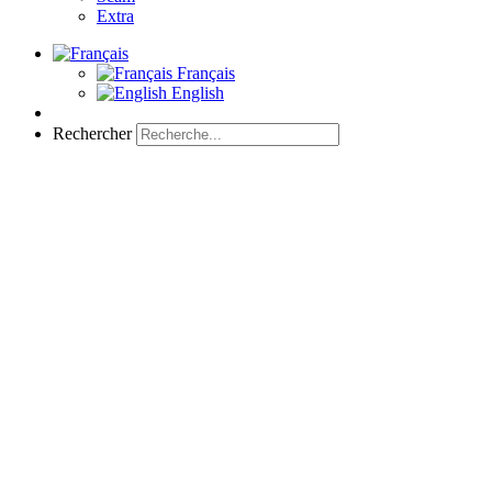
Extra
Français
English
Rechercher