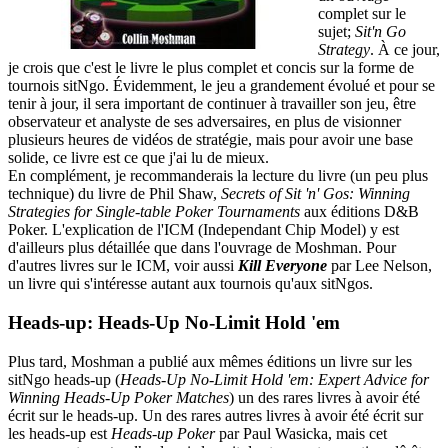
complet sur le
sujet;
Sit'n Go
Strategy
. À ce jour,
je crois que c'est le livre le plus complet et concis sur la forme de
tournois sitNgo. Évidemment, le jeu a grandement évolué et pour se
tenir à jour, il sera important de continuer à travailler son jeu, être
observateur et analyste de ses adversaires, en plus de visionner
plusieurs heures de vidéos de stratégie, mais pour avoir une base
solide, ce livre est ce que j'ai lu de mieux.
En complément, je recommanderais la lecture du livre (un peu plus
technique) du livre de Phil Shaw,
Secrets of Sit 'n' Gos: Winning
Strategies for Single-table Poker Tournaments
aux éditions D&B
Poker. L'explication de l'ICM (Independant Chip Model) y est
d'ailleurs plus détaillée que dans l'ouvrage de Moshman. Pour
d'autres livres sur le ICM, voir aussi
Kill Everyone
par Lee Nelson,
un livre qui s'intéresse autant aux tournois qu'aux sitNgos.
Heads-up: Heads-Up No-Limit Hold 'em
Plus tard, Moshman a publié aux mêmes éditions un livre sur les
sitNgo heads-up (
Heads-Up No-Limit Hold 'em: Expert Advice for
Winning Heads-Up Poker Matches
) un des rares livres à avoir été
écrit sur le heads-up. Un des rares autres livres à avoir été écrit sur
les heads-up est
Heads-up Poker
par Paul Wasicka, mais cet