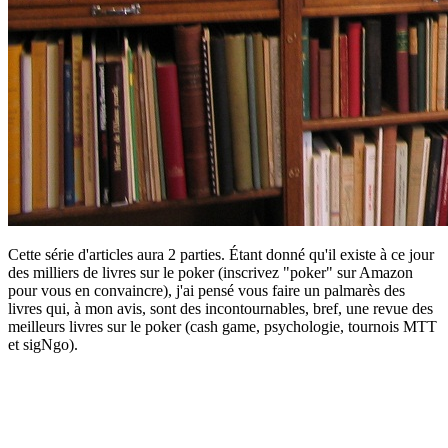
Cette série d'articles aura 2 parties. Étant donné qu'il existe à ce jour
des milliers de livres sur le poker (inscrivez "poker" sur Amazon
pour vous en convaincre), j'ai pensé vous faire un palmarès des
livres qui, à mon avis, sont des incontournables, bref, une revue des
meilleurs livres sur le poker (cash game, psychologie, tournois MTT
et sigNgo).