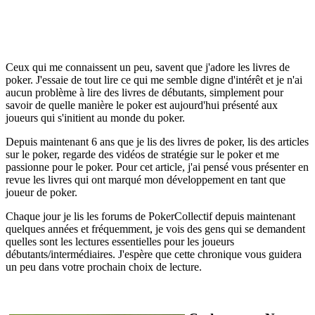
Ceux qui me connaissent un peu, savent que j'adore les livres de
poker. J'essaie de tout lire ce qui me semble digne d'intérêt et je n'ai
aucun problème à lire des livres de débutants, simplement pour
savoir de quelle manière le poker est aujourd'hui présenté aux
joueurs qui s'initient au monde du poker.
Depuis maintenant 6 ans que je lis des livres de poker, lis des articles
sur le poker, regarde des vidéos de stratégie sur le poker et me
passionne pour le poker. Pour cet article, j'ai pensé vous présenter en
revue les livres qui ont marqué mon développement en tant que
joueur de poker.
Chaque jour je lis les forums de PokerCollectif depuis maintenant
quelques années et fréquemment, je vois des gens qui se demandent
quelles sont les lectures essentielles pour les joueurs
débutants/intermédiaires. J'espère que cette chronique vous guidera
un peu dans votre prochain choix de lecture.