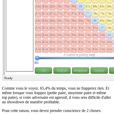
Comme vous le voyez, 65,4% du temps, vous ne frapperez rien. Et
même lorsque vous frappez (petite paire, moyenne paire et même
top paire), si votre adversaire est agressif, il vous sera difficile d'aller
au
showdown
de manière profitable.
Pour cette raison, vous devez prendre conscience de 2 choses: