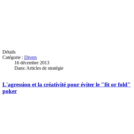
Détails
Catégorie :
Divers
16 décembre 2013
Dans: Articles de stratégie
L'agression et la créativité pour éviter le "fit or fold"
poker