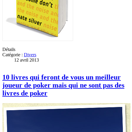
Détails
Catégorie :
Divers
12 avril 2013
10 livres qui feront de vous un meilleur
joueur de poker mais qui ne sont pas des
livres de poker