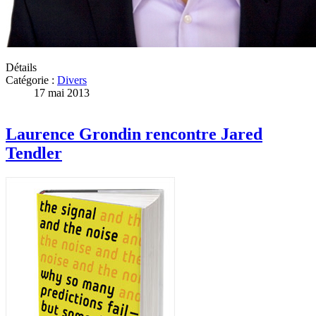
Détails
Catégorie :
Divers
17 mai 2013
Laurence Grondin rencontre Jared
Tendler