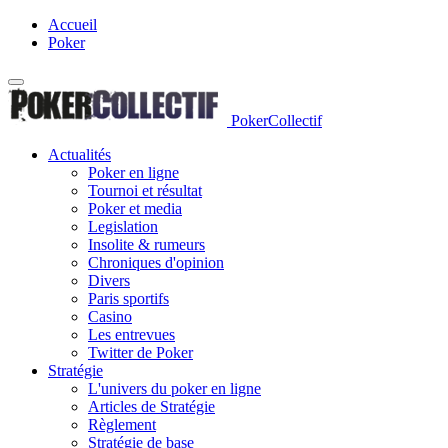
Accueil
Poker
PokerCollectif
Actualités
Poker en ligne
Tournoi et résultat
Poker et media
Legislation
Insolite & rumeurs
Chroniques d'opinion
Divers
Paris sportifs
Casino
Les entrevues
Twitter de Poker
Stratégie
L'univers du poker en ligne
Articles de Stratégie
Règlement
Stratégie de base