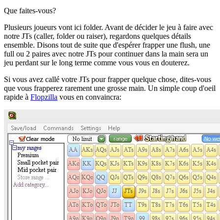
Que faites-vous?
Plusieurs joueurs vont ici folder. Avant de décider le jeu à faire avec
notre JTs (caller, folder ou raiser), regardons quelques détails
ensemble. Disons tout de suite que d'espérer frapper une flush, une
full ou 2 paires avec notre JTs pour continuer dans la main sera un
jeu perdant sur le long terme comme vous vous en douterez.
Si vous avez callé votre JTs pour frapper quelque chose, dites-vous
que vous frapperez rarement une grosse main. Un simple coup d'oeil
rapide à
Flopzilla
vous en convaincra: