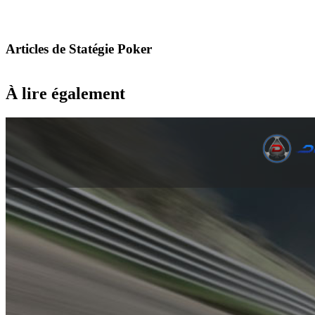
Articles de Statégie Poker
À lire également