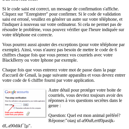
Si le code saisi est correct, un message de confirmation s'affiche.
Cliquez sur "Enregistrer" pour confirmer. Si le code de validation
saisi est erroné, veuillez en générer un autre sur votre téléphone, et
l'indiquer à nouveau sur votre ordinateur. Si cela ne permet pas de
résoudre le problème, vous pouvez vérifier que l'heure indiquée sur
votre téléphone est correcte.
Vous pourrez aussi ajouter des exceptions (pour votre téléphone par
exemple). Ainsi, vous n'aurez pas besoin de mettre le code de 6
chiffres chaque fois que vous prenez vos courriels avec votre
BlackBerry ou votre Iphone par exemple.
Chaque fois que vous entrerez votre mot de passe dans la page
d'accueil de Gmail, la page suivante apparaîtra et vous devrez entrer
votre code de 6 chiffre fourni par votre application.
Autre détail pour protéger votre boite de
courriels, vous devriez toujours avoir des
réponses à vos questions secrètes dans le
genre :
Question: Quel est mon animal préféré?
Réponse:"oiasj uf-a90u8,ertf0pasijk-
df,.a90dikf¯­[µ".