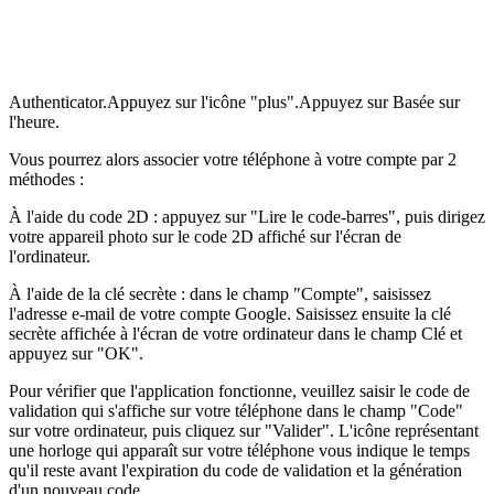
Authenticator.Appuyez sur l'icône "plus".Appuyez sur Basée sur
l'heure.
Vous pourrez alors associer votre téléphone à votre compte par 2
méthodes :
À l'aide du code 2D : appuyez sur "Lire le code-barres", puis dirigez
votre appareil photo sur le code 2D affiché sur l'écran de
l'ordinateur.
À l'aide de la clé secrète : dans le champ "Compte", saisissez
l'adresse e-mail de votre compte Google. Saisissez ensuite la clé
secrète affichée à l'écran de votre ordinateur dans le champ Clé et
appuyez sur "OK".
Pour vérifier que l'application fonctionne, veuillez saisir le code de
validation qui s'affiche sur votre téléphone dans le champ "Code"
sur votre ordinateur, puis cliquez sur "Valider". L'icône représentant
une horloge qui apparaît sur votre téléphone vous indique le temps
qu'il reste avant l'expiration du code de validation et la génération
d'un nouveau code.