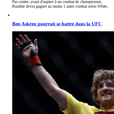
Par contre, avant d'aspirer à un combat de championnat,
Rumble devra gagner au moins 1 autre combat selon White.
Ben Askren pourrait se battre dans la UFC