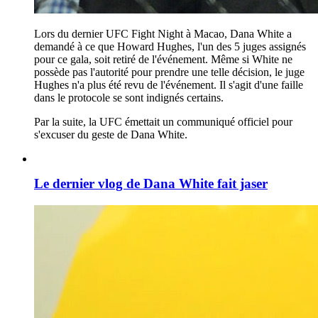
Lors du dernier UFC Fight Night à Macao, Dana White a
demandé à ce que Howard Hughes, l'un des 5 juges assignés
pour ce gala, soit retiré de l'événement. Même si White ne
possède pas l'autorité pour prendre une telle décision, le juge
Hughes n'a plus été revu de l'événement. Il s'agit d'une faille
dans le protocole se sont indignés certains.
Par la suite, la UFC émettait un communiqué officiel pour
s'excuser du geste de Dana White.
Le dernier vlog de Dana White fait jaser