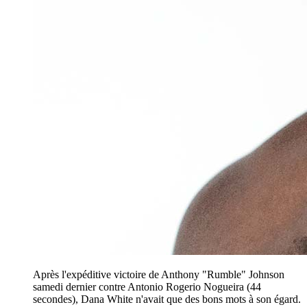
Après l'expéditive victoire de Anthony "Rumble" Johnson
samedi dernier contre Antonio Rogerio Nogueira (44
secondes), Dana White n'avait que des bons mots à son égard.