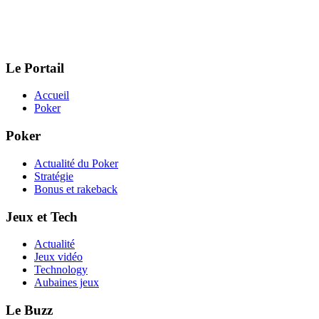
Le Portail
Accueil
Poker
Poker
Actualité du Poker
Stratégie
Bonus et rakeback
Jeux et Tech
Actualité
Jeux vidéo
Technology
Aubaines jeux
Le Buzz