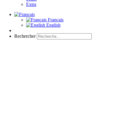
Extra
Français
English
Rechercher