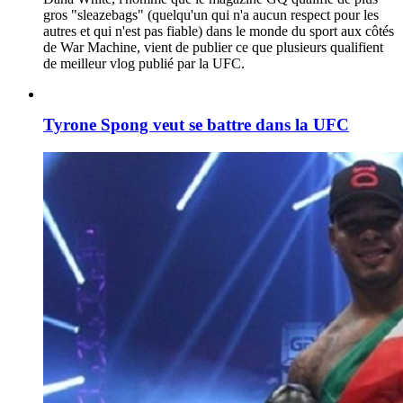
gros "sleazebags" (quelqu'un qui n'a aucun respect pour les
autres et qui n'est pas fiable) dans le monde du sport aux côtés
de War Machine, vient de publier ce que plusieurs qualifient
de meilleur vlog publié par la UFC.
Tyrone Spong veut se battre dans la UFC