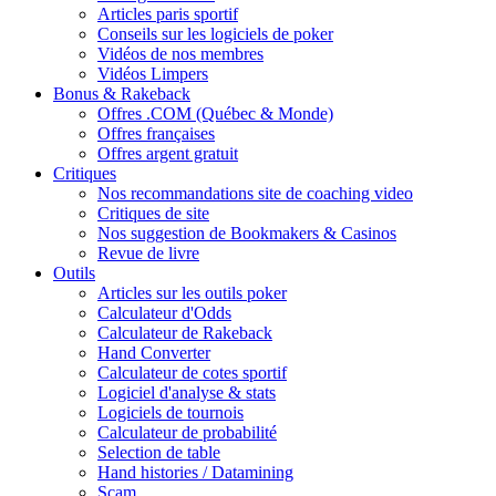
Articles paris sportif
Conseils sur les logiciels de poker
Vidéos de nos membres
Vidéos Limpers
Bonus & Rakeback
Offres .COM (Québec & Monde)
Offres françaises
Offres argent gratuit
Critiques
Nos recommandations site de coaching video
Critiques de site
Nos suggestion de Bookmakers & Casinos
Revue de livre
Outils
Articles sur les outils poker
Calculateur d'Odds
Calculateur de Rakeback
Hand Converter
Calculateur de cotes sportif
Logiciel d'analyse & stats
Logiciels de tournois
Calculateur de probabilité
Selection de table
Hand histories / Datamining
Scam