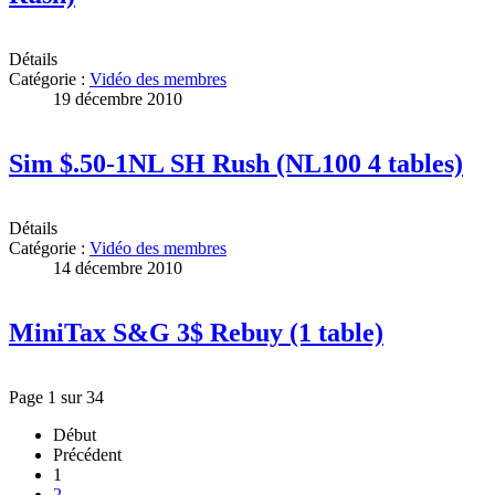
Détails
Catégorie :
Vidéo des membres
19 décembre 2010
Sim $.50-1NL SH Rush (NL100 4 tables)
Détails
Catégorie :
Vidéo des membres
14 décembre 2010
MiniTax S&G 3$ Rebuy (1 table)
Page 1 sur 34
Début
Précédent
1
2