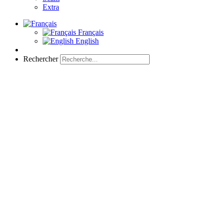
Extra
Français
English
Rechercher