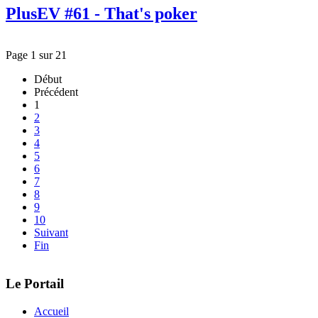
PlusEV #61 - That's poker
Page 1 sur 21
Début
Précédent
1
2
3
4
5
6
7
8
9
10
Suivant
Fin
Le Portail
Accueil