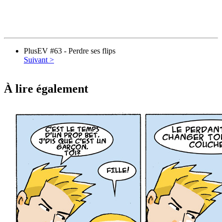
PlusEV #63 - Perdre ses flips
Suivant >
À lire également