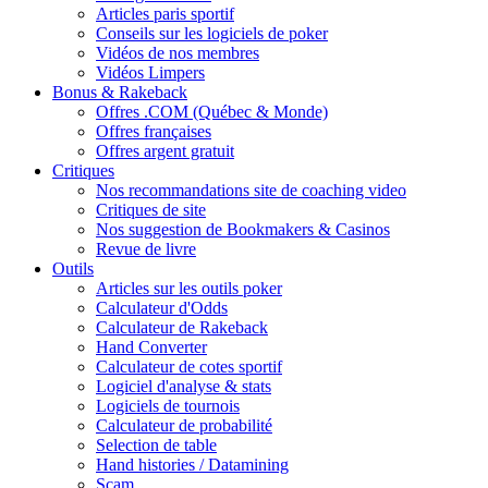
Articles paris sportif
Conseils sur les logiciels de poker
Vidéos de nos membres
Vidéos Limpers
Bonus & Rakeback
Offres .COM (Québec & Monde)
Offres françaises
Offres argent gratuit
Critiques
Nos recommandations site de coaching video
Critiques de site
Nos suggestion de Bookmakers & Casinos
Revue de livre
Outils
Articles sur les outils poker
Calculateur d'Odds
Calculateur de Rakeback
Hand Converter
Calculateur de cotes sportif
Logiciel d'analyse & stats
Logiciels de tournois
Calculateur de probabilité
Selection de table
Hand histories / Datamining
Scam