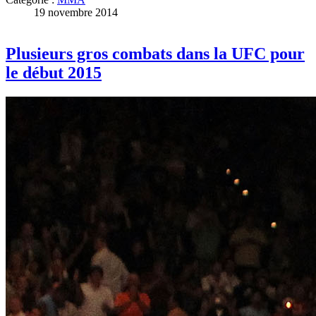
19 novembre 2014
Plusieurs gros combats dans la UFC pour
le début 2015