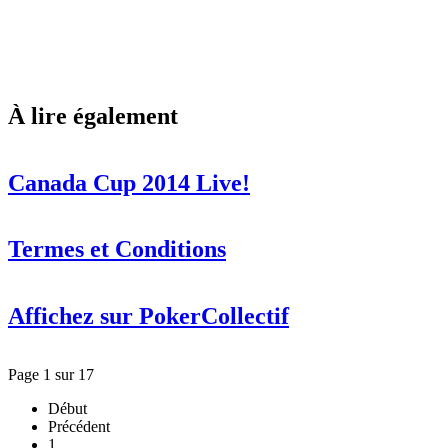
À lire également
Canada Cup 2014 Live!
Termes et Conditions
Affichez sur PokerCollectif
Page 1 sur 17
Début
Précédent
1