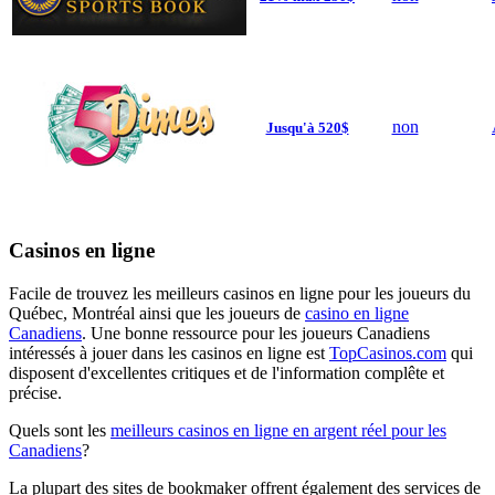
non
Jusqu'à 520$
Casinos en ligne
Facile de trouvez les meilleurs casinos en ligne pour les joueurs du
Québec, Montréal ainsi que les joueurs de
casino en ligne
Canadiens
. Une bonne ressource pour les joueurs Canadiens
intéressés à jouer dans les casinos en ligne est
TopCasinos.com
qui
disposent d'excellentes critiques et de l'information complête et
précise.
Quels sont les
meilleurs casinos en ligne en argent réel pour les
Canadiens
?
La plupart des sites de bookmaker offrent également des services de