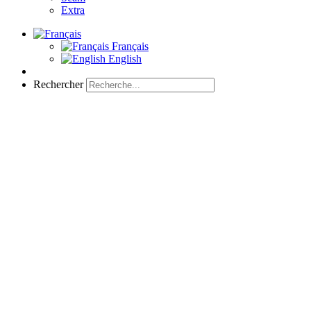
Extra
Français
English
Rechercher