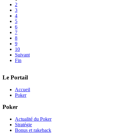
2
3
4
5
6
7
8
9
10
Suivant
Fin
Le Portail
Accueil
Poker
Poker
Actualité du Poker
Stratégie
Bonus et rakeback