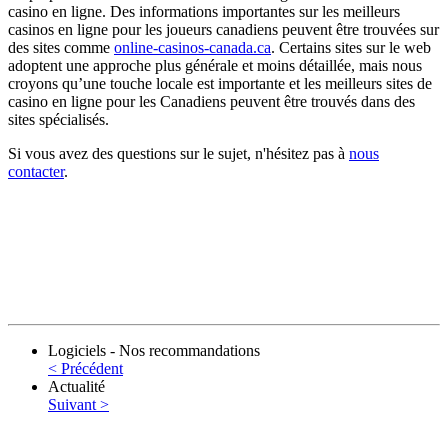
casino en ligne. Des informations importantes sur les meilleurs
casinos en ligne pour les joueurs canadiens peuvent être trouvées sur
des sites comme
online-casinos-canada.ca
. Certains sites sur le web
adoptent une approche plus générale et moins détaillée, mais nous
croyons qu’une touche locale est importante et les meilleurs sites de
casino en ligne pour les Canadiens peuvent être trouvés dans des
sites spécialisés.
Si vous avez des questions sur le sujet, n'hésitez pas à
nous
contacter
.
Logiciels - Nos recommandations
< Précédent
Actualité
Suivant >