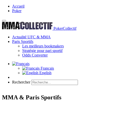
Accueil
Poker
PokerCollectif
Actualité UFC & MMA
Paris Sportifs
Les meilleurs bookmakers
Stratégie pour pari sportif
Odds Converter
Français
English
Rechercher
MMA & Paris Sportifs