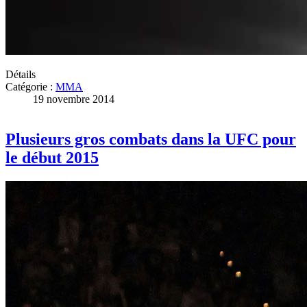
Détails
Catégorie :
MMA
19 novembre 2014
Plusieurs gros combats dans la UFC pour
le début 2015