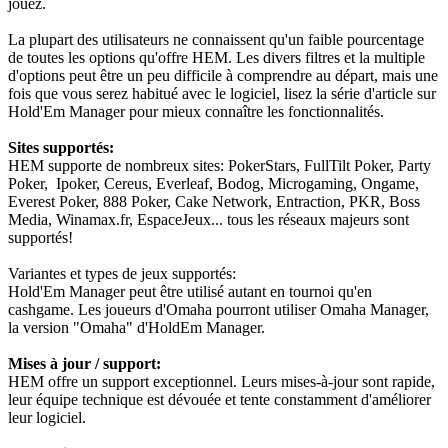
jouez.
La plupart des utilisateurs ne connaissent qu'un faible pourcentage
de toutes les options qu'offre HEM. Les divers filtres et la multiple
d'options peut être un peu difficile à comprendre au départ, mais une
fois que vous serez habitué avec le logiciel, lisez la série d'article sur
Hold'Em Manager pour mieux connaître les fonctionnalités.
Sites supportés:
HEM supporte de nombreux sites: PokerStars, FullTilt Poker, Party
Poker, Ipoker, Cereus, Everleaf, Bodog, Microgaming, Ongame,
Everest Poker, 888 Poker, Cake Network, Entraction, PKR, Boss
Media, Winamax.fr, EspaceJeux... tous les réseaux majeurs sont
supportés!
Variantes et types de jeux supportés:
Hold'Em Manager peut être utilisé autant en tournoi qu'en
cashgame. Les joueurs d'Omaha pourront utiliser Omaha Manager,
la version "Omaha" d'HoldEm Manager.
Mises à jour / support:
HEM offre un support exceptionnel. Leurs mises-à-jour sont rapide,
leur équipe technique est dévouée et tente constamment d'améliorer
leur logiciel.