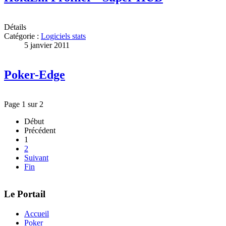
Détails
Catégorie :
Logiciels stats
5 janvier 2011
Poker-Edge
Page 1 sur 2
Début
Précédent
1
2
Suivant
Fin
Le Portail
Accueil
Poker