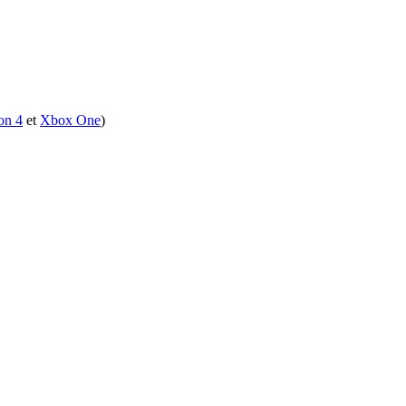
on 4
et
Xbox One
)