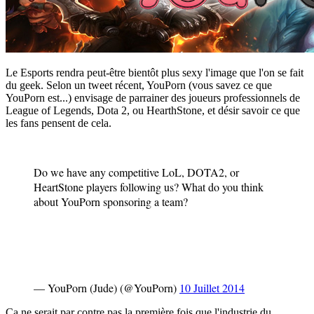
Le Esports rendra peut-être bientôt plus sexy l'image que l'on se fait
du geek. Selon un tweet récent, YouPorn (vous savez ce que
YouPorn est...) envisage de parrainer des joueurs professionnels de
League of Legends, Dota 2, ou HearthStone, et désir savoir ce que
les fans pensent de cela.
Do we have any competitive LoL, DOTA2, or
HeartStone players following us? What do you think
about YouPorn sponsoring a team?
— YouPorn (Jude) (@YouPorn)
10 Juillet 2014
Ça ne serait par contre pas la première fois que l'industrie du