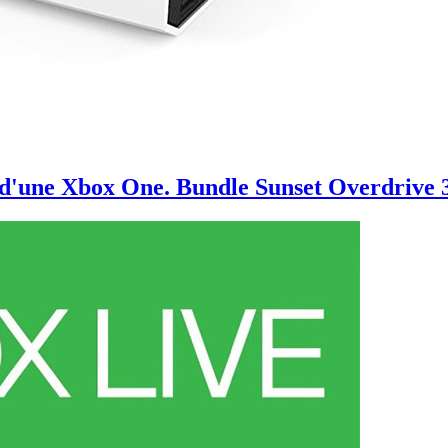
t d'une Xbox One. Bundle Sunset Overdrive 