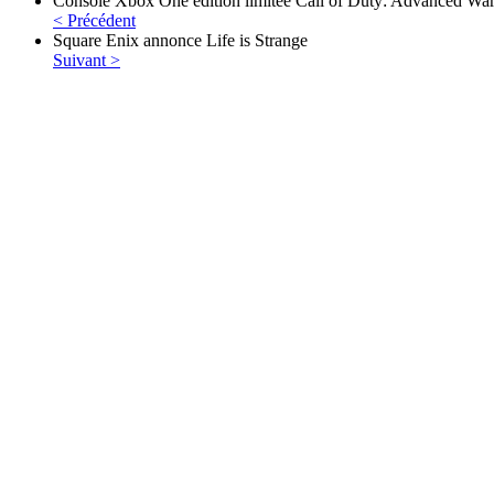
Console Xbox One édition limitée Call of Duty: Advanced Warf
< Précédent
Square Enix annonce Life is Strange
Suivant >