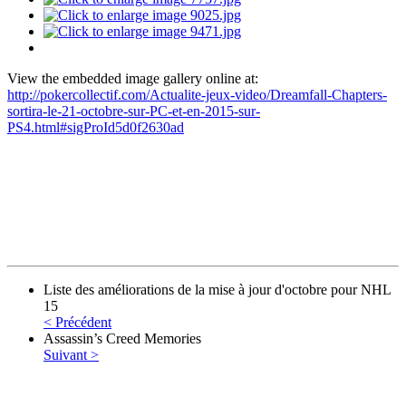
View the embedded image gallery online at:
http://pokercollectif.com/Actualite-jeux-video/Dreamfall-Chapters-
sortira-le-21-octobre-sur-PC-et-en-2015-sur-
PS4.html#sigProId5d0f2630ad
Liste des améliorations de la mise à jour d'octobre pour NHL
15
< Précédent
Assassin’s Creed Memories
Suivant >