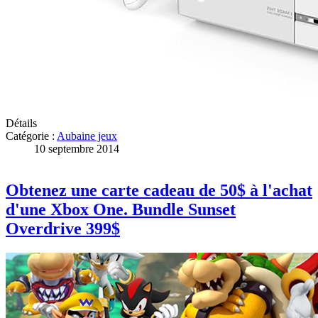
Détails
Catégorie :
Aubaine jeux
10 septembre 2014
Obtenez une carte cadeau de 50$ à l'achat
d'une Xbox One. Bundle Sunset
Overdrive 399$