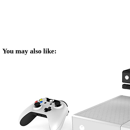
You may also like: