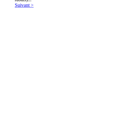
Suivant >