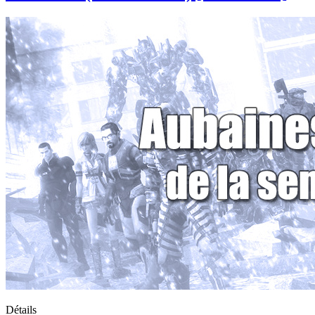
Détails