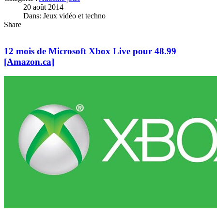
20 août 2014
Dans: Jeux vidéo et techno
Share
12 mois de Microsoft Xbox Live pour 48.99
[Amazon.ca]