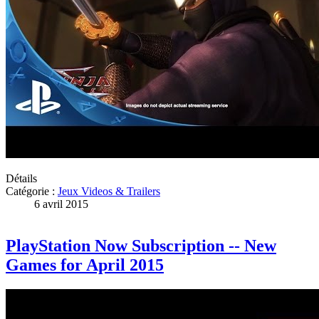
Détails
Catégorie :
Jeux Videos & Trailers
6 avril 2015
PlayStation Now Subscription -- New
Games for April 2015