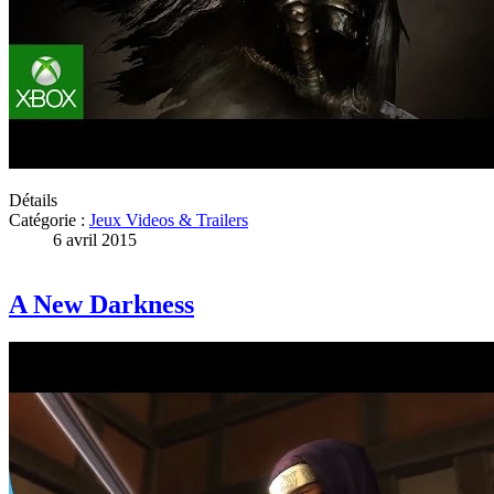
Détails
Catégorie :
Jeux Videos & Trailers
6 avril 2015
A New Darkness