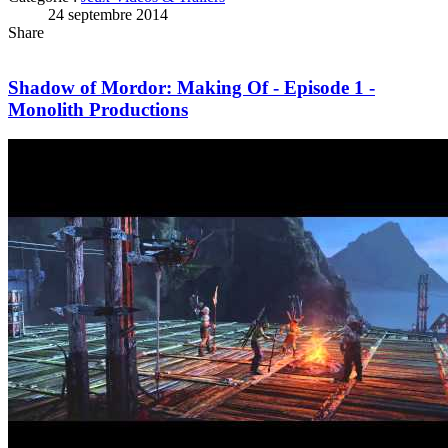
24 septembre 2014
Share
Shadow of Mordor: Making Of - Episode 1 -
Monolith Productions