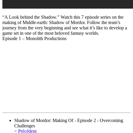
“A Look behind the Shadow.” Watch this 7 episode series on the
making of Middle-earth: Shadow of Mordor. Follow the team’s
journey from the very beginning and see what it’s like to develop a
game set in one of the most beloved fantasy worlds.
Episode 1 – Monolith Productions
Shadow of Mordor: Making Of - Episode 2 - Overcoming
Challenges
< Précédent