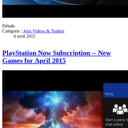
Détails
Catégorie :
Jeux Videos & Trailers
6 avril 2015
PlayStation Now Subscription -- New
Games for April 2015