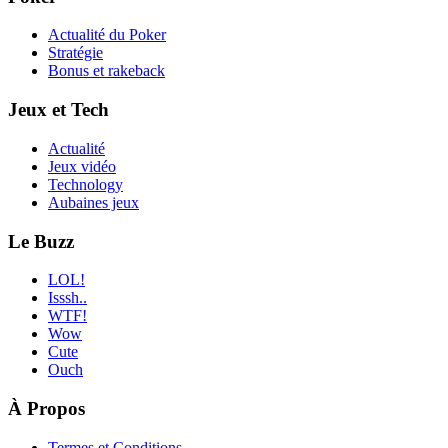
Actualité du Poker
Stratégie
Bonus et rakeback
Jeux et Tech
Actualité
Jeux vidéo
Technology
Aubaines jeux
Le Buzz
LOL!
Isssh..
WTF!
Wow
Cute
Ouch
À Propos
Termes et Conditions