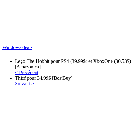
Windows
deals
Lego The Hobbit pour PS4 (39.99$) et XboxOne (30.53$)
[Amazon.ca]
< Précédent
Thief pour 34.99$ [BestBuy]
Suivant >