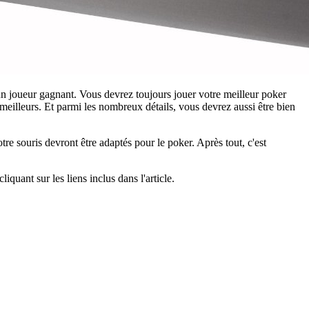
 un joueur gagnant. Vous devrez toujours jouer votre meilleur poker
s meilleurs. Et parmi les nombreux détails, vous devrez aussi être bien
tre souris devront être adaptés pour le poker. Après tout, c'est
quant sur les liens inclus dans l'article.