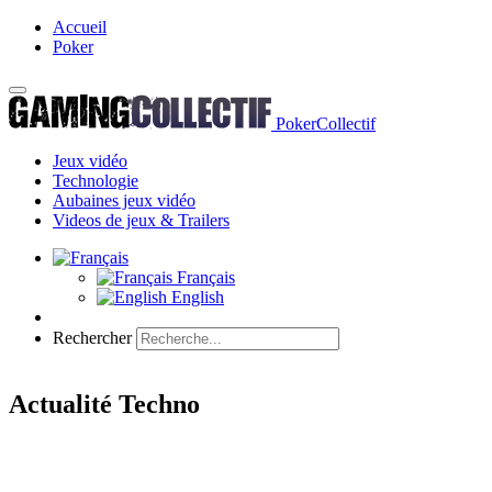
Accueil
Poker
PokerCollectif
Jeux vidéo
Technologie
Aubaines jeux vidéo
Videos de jeux & Trailers
Français
English
Rechercher
Actualité Techno