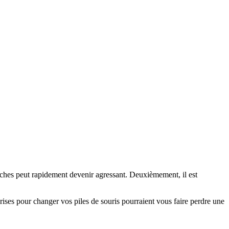
ouches peut rapidement devenir agressant. Deuxièmement, il est
prises pour changer vos piles de souris pourraient vous faire perdre une