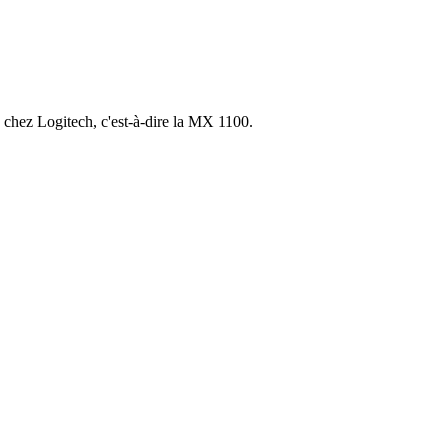
is chez Logitech, c'est-à-dire la MX 1100.