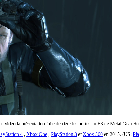
e vidéo la présentation faite derrière les portes au E3 de Metal Gear S
layStation 4
,
Xbox One
,
PlayStation 3
et
Xbox 360
en 2015. (US:
Pla