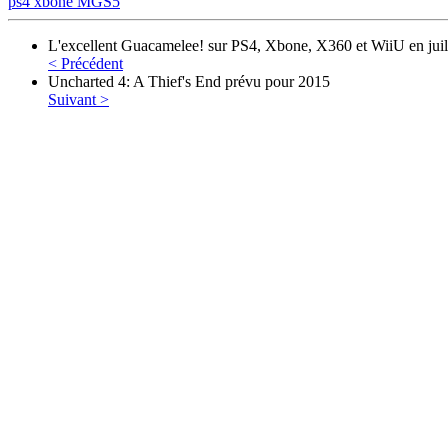
ps4
xbone
MGS5
L'excellent Guacamelee! sur PS4, Xbone, X360 et WiiU en juil
< Précédent
Uncharted 4: A Thief's End prévu pour 2015
Suivant >