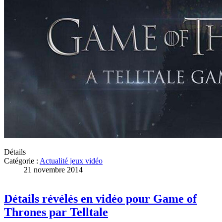
Détails
Catégorie :
Actualité jeux vidéo
21 novembre 2014
Détails révélés en vidéo pour Game of
Thrones par Telltale