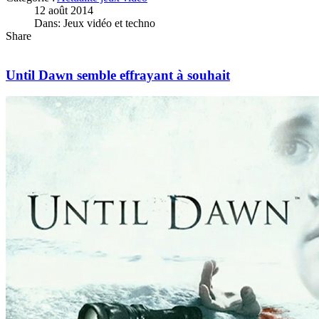
12 août 2014
Dans: Jeux vidéo et techno
Share
Until Dawn semble effrayant à souhait