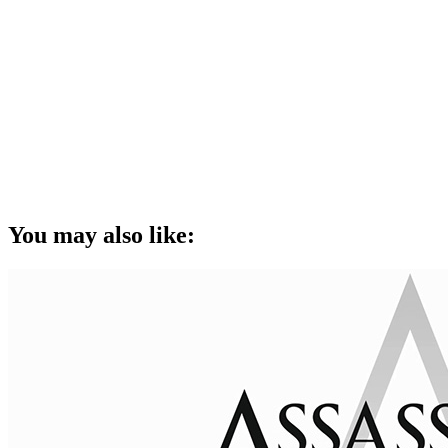
You may also like: