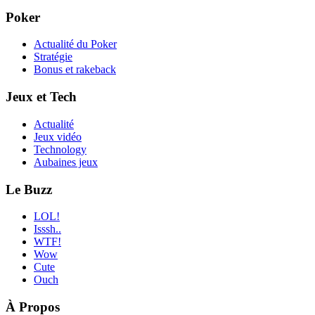
Poker
Actualité du Poker
Stratégie
Bonus et rakeback
Jeux et Tech
Actualité
Jeux vidéo
Technology
Aubaines jeux
Le Buzz
LOL!
Isssh..
WTF!
Wow
Cute
Ouch
À Propos