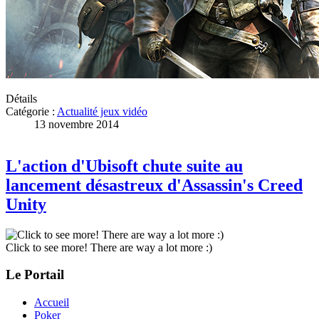
Détails
Catégorie :
Actualité jeux vidéo
13 novembre 2014
L'action d'Ubisoft chute suite au
lancement désastreux d'Assassin's Creed
Unity
Click to see more! There are way a lot more :)
Le Portail
Accueil
Poker