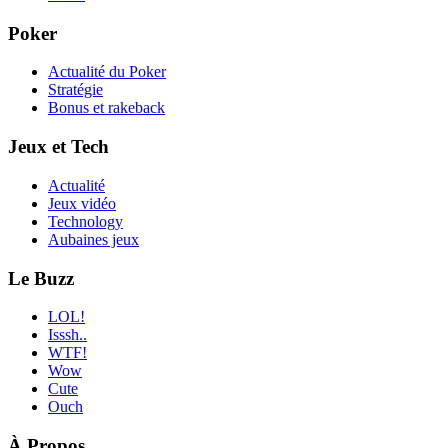
Poker
Actualité du Poker
Stratégie
Bonus et rakeback
Jeux et Tech
Actualité
Jeux vidéo
Technology
Aubaines jeux
Le Buzz
LOL!
Isssh..
WTF!
Wow
Cute
Ouch
À Propos