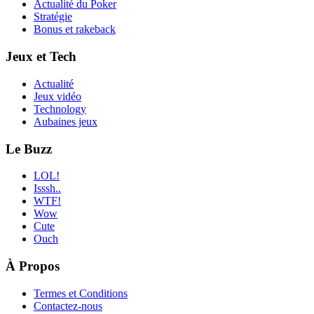
Actualité du Poker
Stratégie
Bonus et rakeback
Jeux et Tech
Actualité
Jeux vidéo
Technology
Aubaines jeux
Le Buzz
LOL!
Isssh..
WTF!
Wow
Cute
Ouch
À Propos
Termes et Conditions
Contactez-nous