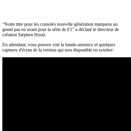
"Notre titre pour les consoles nouvelle génération marquera un
grand pas en avant pour la série de F1" a déclaré le directeur de
création Stephen Hood.
En attendant, vous pouvez voir la bande-annonce et quelques
captures d'écran de la version qui sera disponible en octobre: