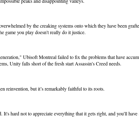
impossible peaks and disappointing valleys.
 overwhelmed by the creaking systems onto which they have been grafted.
the game you play doesn't really do it justice.
generation," Ubisoft Montreal failed to fix the problems that have acc
ems, Unity falls short of the fresh start Assassin's Creed needs.
 reinvention, but it’s remarkably faithful to its roots.
It's hard not to appreciate everything that it gets right, and you'll hav