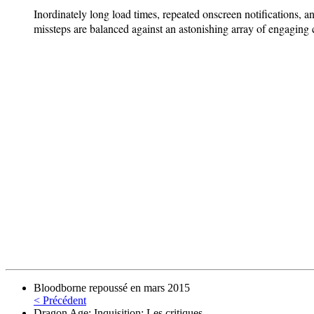
Inordinately long load times, repeated onscreen notifications, a
missteps are balanced against an astonishing array of engaging c
Bloodborne repoussé en mars 2015
< Précédent
Dragon Age: Inquisition: Les critiques