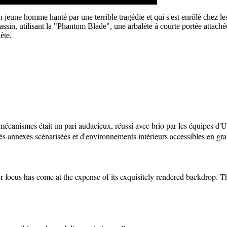
 jeune homme hanté par une terrible tragédie et qui s'est enrôlé chez le
ssassin, utilisant la "Phantom Blade", une arbalète à courte portée atta
ète.
mécanismes était un pari audacieux, réussi avec brio par les équipes d'Ub
tés annexes scénarisées et d'environnements intérieurs accessibles en g
er focus has come at the expense of its exquisitely rendered backdrop. T