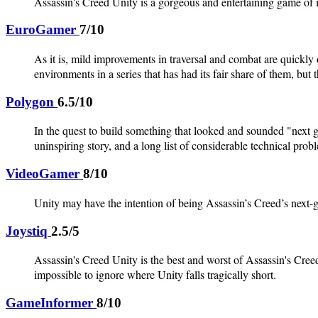
Assassin's Creed Unity is a gorgeous and entertaining game of 
EuroGamer
7/10
As it is, mild improvements in traversal and combat are quickly
environments in a series that has had its fair share of them, but 
Polygon
6.5/10
In the quest to build something that looked and sounded "next 
uninspiring story, and a long list of considerable technical probl
VideoGamer
8/10
Unity may have the intention of being Assassin’s Creed’s next-gen
Joystiq
2.5/5
Assassin's Creed Unity is the best and worst of Assassin's Creed. 
impossible to ignore where Unity falls tragically short.
GameInformer
8/10