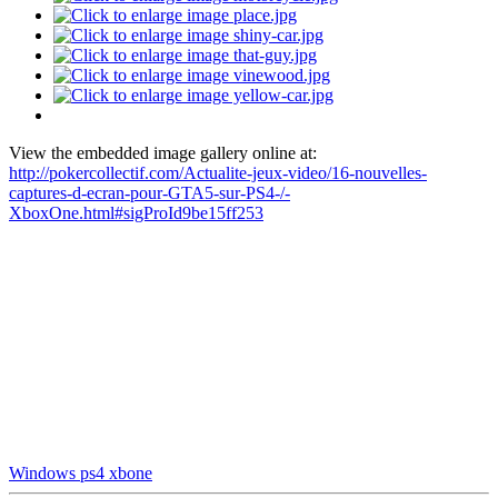
View the embedded image gallery online at:
http://pokercollectif.com/Actualite-jeux-video/16-nouvelles-
captures-d-ecran-pour-GTA5-sur-PS4-/-
XboxOne.html#sigProId9be15ff253
Windows
ps4
xbone