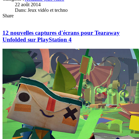
22 août 2014
Dans: Jeux vidéo et techno
Share
12 nouvelles captures d'écrans pour Tearaway
Unfolded sur PlayStation 4