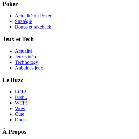
Poker
Actualité du Poker
Stratégie
Bonus et rakeback
Jeux et Tech
Actualité
Jeux vidéo
Technology
Aubaines jeux
Le Buzz
LOL!
Isssh..
WTF!
Wow
Cute
Ouch
À Propos