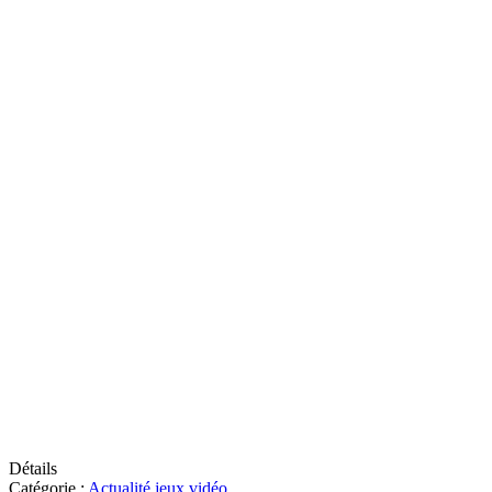
Détails
Catégorie :
Actualité jeux vidéo