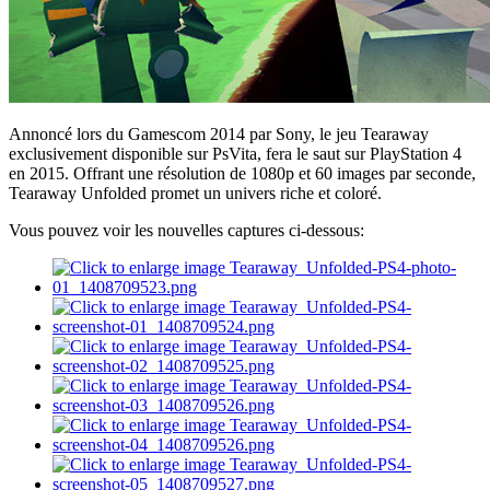
Annoncé lors du Gamescom 2014 par Sony, le jeu Tearaway
exclusivement disponible sur PsVita, fera le saut sur PlayStation 4
en 2015. Offrant une résolution de 1080p et 60 images par seconde,
Tearaway Unfolded promet un univers riche et coloré.
Vous pouvez voir les nouvelles captures ci-dessous: