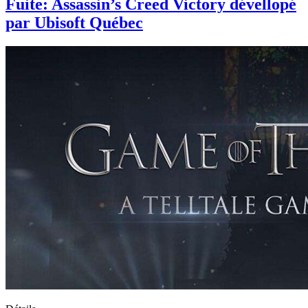
Fuite: Assassin’s Creed Victory dévellopé
par Ubisoft Québec