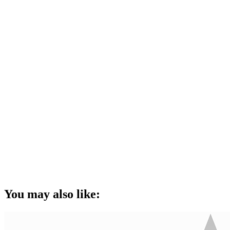
You may also like: