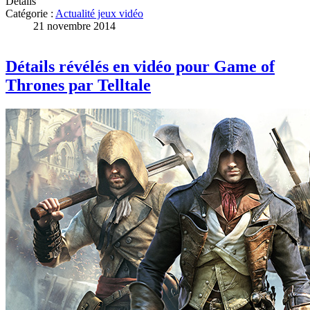
Détails
Catégorie :
Actualité jeux vidéo
21 novembre 2014
Détails révélés en vidéo pour Game of
Thrones par Telltale