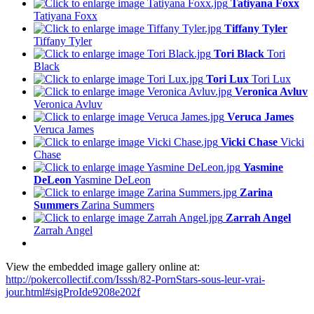
Tatiyana Foxx
Tatiyana Foxx
Tiffany Tyler
Tiffany Tyler
Tori Black
Tori
Black
Tori Lux
Tori Lux
Veronica Avluv
Veronica Avluv
Veruca James
Veruca James
Vicki Chase
Vicki
Chase
Yasmine
DeLeon
Yasmine DeLeon
Zarina
Summers
Zarina Summers
Zarrah Angel
Zarrah Angel
View the embedded image gallery online at:
http://pokercollectif.com/Isssh/82-PornStars-sous-leur-vrai-
jour.html#sigProIde9208e202f