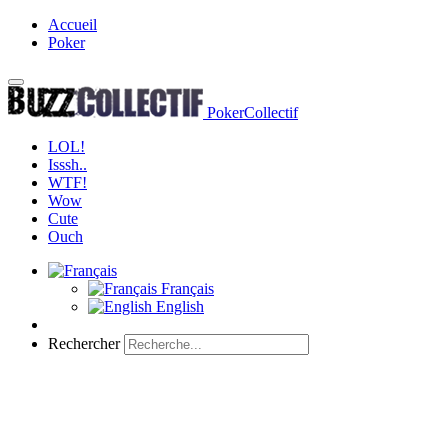
Accueil
Poker
PokerCollectif
LOL!
Isssh..
WTF!
Wow
Cute
Ouch
Français
English
Rechercher