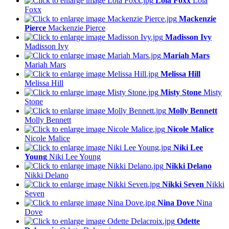
Lola Foxx
Lola
Foxx
Mackenzie
Pierce
Mackenzie Pierce
Madisson Ivy
Madisson Ivy
Mariah Mars
Mariah Mars
Melissa Hill
Melissa Hill
Misty Stone
Misty
Stone
Molly Bennett
Molly Bennett
Nicole Malice
Nicole Malice
Niki Lee
Young
Niki Lee Young
Nikki Delano
Nikki Delano
Nikki Seven
Nikki
Seven
Nina Dove
Nina
Dove
Odette