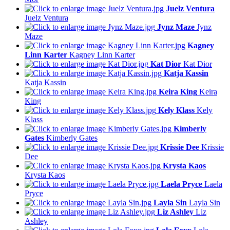
Juelz Ventura
Juelz Ventura
Jynz Maze
Jynz
Maze
Kagney
Linn Karter
Kagney Linn Karter
Kat Dior
Kat Dior
Katja Kassin
Katja Kassin
Keira King
Keira
King
Kely Klass
Kely
Klass
Kimberly
Gates
Kimberly Gates
Krissie Dee
Krissie
Dee
Krysta Kaos
Krysta Kaos
Laela Pryce
Laela
Pryce
Layla Sin
Layla Sin
Liz Ashley
Liz
Ashley