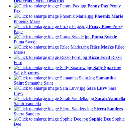
Delacroix
Odette Delacroix
Penny Pax
Penny
Pax
Phoenix Marie
Phoenix Marie
Proxy Page
Proxy
Page
Puma Swede
Puma Swede
Rilee Marks
Rilee
Marks
Rizzo Ford
Rizzo
Ford
Sally Sparrow
Sally Sparrow
Samantha
Saint
Samantha Saint
Sara Luvv
Sara
Luvv
Sarah Vandella
Sarah Vandella
Sierra Sanders
Sierra Sanders
Sophie Dee
Sophie
Dee